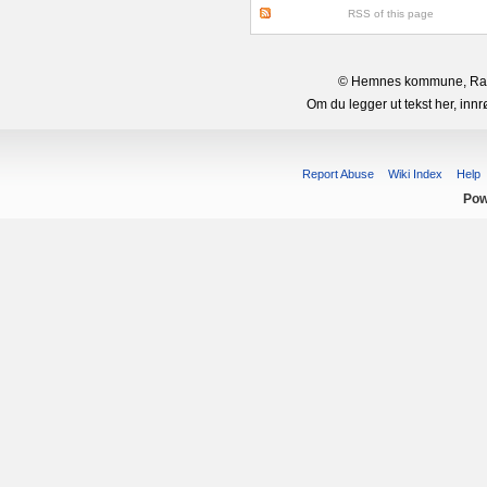
RSS of this page
© Hemnes kommune, Rana 
Om du legger ut tekst her, in
Report Abuse
Wiki Index
Help
Pow