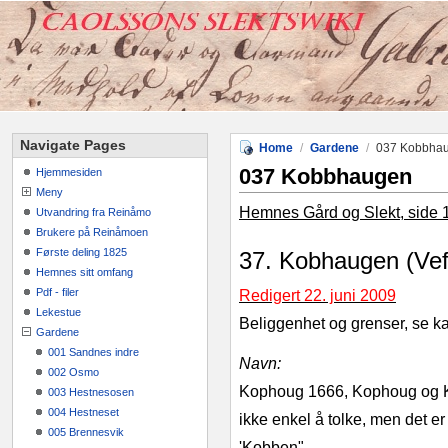
Navigate Pages
Home
/
Gardene
/
037 Kobbha
037 Kobbhaugen
Hjemmesiden
Meny
Hemnes Gård og Slekt, side 
Utvandring fra Reinåmo
Brukere på Reinåmoen
Første deling 1825
37. Kobhaugen (Vef
Hemnes sitt omfang
Pdf - filer
Redigert 22. juni 2009
Lekestue
Beliggenhet og grenser, se ka
Gardene
001 Sandnes indre
Navn:
002 Osmo
Kophoug 1666, Kophoug og K
003 Hestnesosen
004 Hestneset
ikke enkel å tolke, men det e
005 Brennesvik
'Kobben".