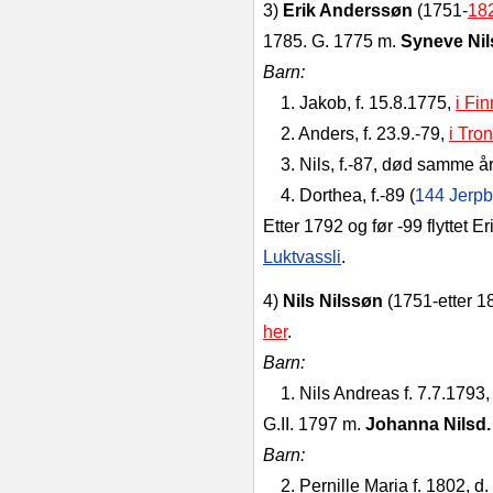
3)
Erik Anderssøn
(1751‑
18
1785. G. 1775 m.
Syneve Nil
Barn:
1. Jakob, f. 15.8.1775,
i Fi
2. Anders, f. 23.9.‑79,
i Tron
3. Nils, f.‑87, død samme år
4. Dorthea, f.‑89 (
144 Jerp
Etter 1792 og før ‑99 flyttet Eri
Luktvassli
.
4)
Nils Nilssøn
(1751‑etter 1
her
.
Barn:
1. Nils Andreas f. 7.7.1793
G.II. 1797 m.
Johanna Nilsd
Barn:
2. Pernille Maria f. 1802, d.