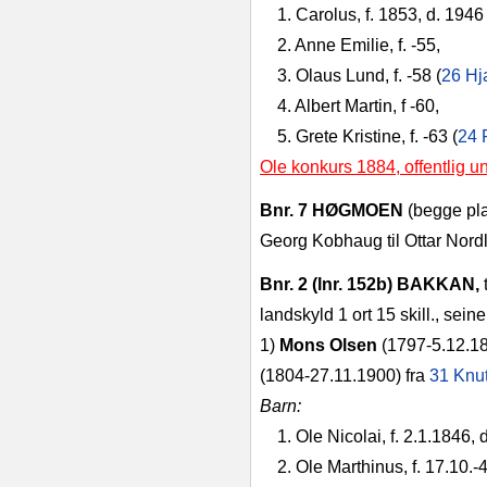
1. Carolus, f. 1853, d. 1946 
2. Anne Emilie, f. -55,
3. Olaus Lund, f. -58 (
26 Hja
4. Albert Martin, f -60,
5. Grete Kristine, f. -63 (
24 
Ole konkurs 1884, offentlig u
Bnr. 7 HØGMOEN
(begge pla
Georg Kobhaug til Ottar Nordl
Bnr. 2 (lnr. 152b) BAKKAN,
landskyld 1 ort 15 skill., sein
1)
Mons Olsen
(1797‑5.12.18
(1804­-27.11.1900) fra
31 Knut
Barn:
1. Ole Nicolai, f. 2.1.1846
2. Ole Marthinus, f. 17.10.