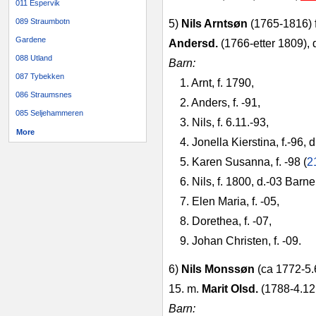
011 Espervik
089 Straumbotn
5)
Nils Arntsøn
(1765‑1816) 
Gardene
Andersd.
(1766‑etter 1809), d
088 Utland
Barn:
087 Tybekken
1. Arnt, f. 1790,
086 Straumsnes
2. Anders, f. ‑91,
085 Seljehammeren
3. Nils, f. 6.11.‑93,
More
4. Jonella Kierstina, f.‑96, 
5. Karen Susanna, f. ‑98 (
2
6. Nils, f. 1800, d.‑03 Barn
7. Elen Maria, f. ‑05,
8. Dorethea, f. ‑07,
9. Johan Christen, f. ‑09.
6)
Nils Monssøn
(ca 1772‑5.6
15. m.
Marit Olsd.
(1788‑4.12
Barn: