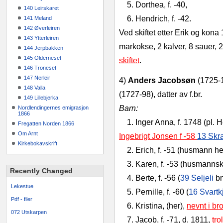
5. Dorthea, f. ‑40,
140 Leirskaret
6. Hendrich, f. ‑42.
141 Meland
142 Øverleiren
Ved skiftet etter Erik og kona 
143 Ytterleiren
markok­se, 2 kalver, 8 sauer, 2
144 Jerpbakken
145 Olderneset
skiftet
.
146 Troneset
147 Nerleir
4)
Anders Jacobsøn
(1725‑18
148 Valla
(1727‑98),
datter av f.br.
149 Lillebjerka
Barn:
Nordlendingernes emigrasjon
1866
1. Inger Anna, f. 1748 (pl
Fregatten Norden 1866
Om Arnt
Ingebrigt Jonsen f -58
13 Skr
Kirkebokavskrift
2. Erich, f. ‑51 (husmann he
3. Karen, f. ‑53 (husmann
Recently Changed
4. Berte, f. ‑56 (
39 Seljeli
bn
Lekestue
5. Pernille, f. ‑60 (
16 Svartk
Pdf - filer
6. Kristina, (her),
nevnt i br
072 Utskarpen
7. Jacob, f. ‑71, d. 1811,
tro