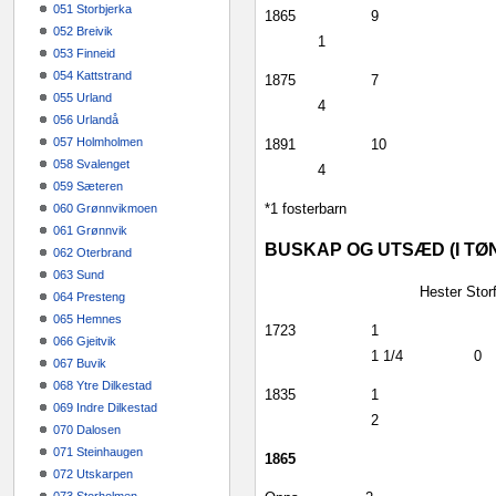
051 Storbjerka
1865
9
052 Breivik
1
053 Finneid
054 Kattstrand
1875
7
055 Urland
4
056 Urlandå
057 Holmholmen
1891
10
058 Svalenget
4
059 Sæteren
*1 fosterbarn
060 Grønnvikmoen
061 Grønnvik
BUSKAP OG UTSÆD (I TØ
062 Oterbrand
063 Sund
Hester
Stor
064 Presteng
065 Hemnes
1723
1
066 Gjeitvik
1 1/4
0
067 Buvik
068 Ytre Dilkestad
1835
1
069 Indre Dilkestad
2
070 Dalosen
071 Steinhaugen
1865
072 Utskarpen