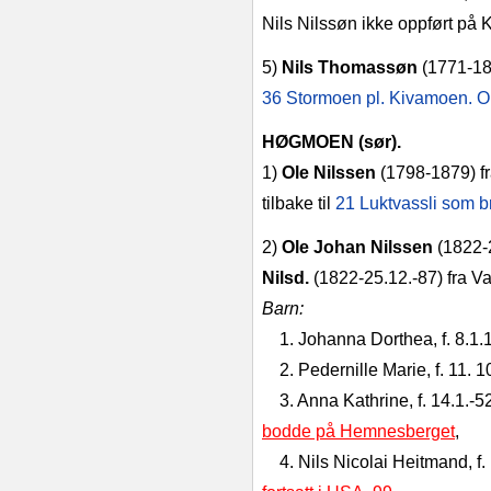
Nils Nilssøn ikke oppført på K
5)
Nils Thomassøn
(1771‑186
36 Stor­moen pl. Kivamoen. O
HØGMOEN (sør).
1)
Ole Nilssen
(1798‑1879)
f
tilbake til
21 Luktvassli som b
2)
Ole Johan Nilssen
(1822‑
Nilsd.
(1822‑25.12.‑87) fra V
Barn:
1. Johanna Dorthea, f. 8.1.
2. Pedernille Marie, f. 11. 1
3. Anna Kathrine, f. 14.1.‑
bodde på Hemnesberget
,
4. Nils Nicolai Heitmand, f.