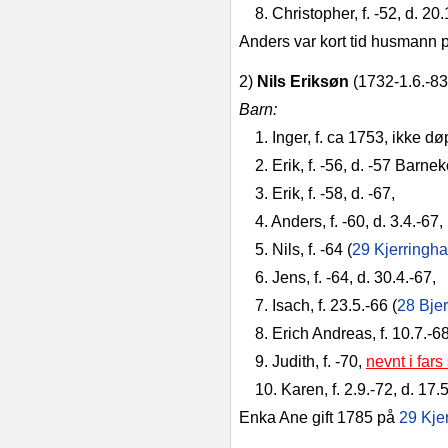
8. Christopher, f. ‑52, d. 20.
Anders var kort tid husmann
2)
Nils Eriksøn
(1732‑1.6.‑83
Barn:
1. Inger, f. ca 1753, ikke d
2. Erik, f. ‑56, d. ‑57 Barne
3. Erik, f. ‑58, d. ‑67,
4. Anders, f. ‑60, d. 3.4.‑67,
5. Nils, f. ‑64 (
29 Kjerringha
6. Jens, f. ‑64, d. 30.4.‑67,
7. Isach, f. 23.5.‑66 (
28 Bjer
8. Erich Andreas, f. 10.7.‑68
9. Judith, f. ‑70,
nevnt i fars
10. Karen, f. 2.9.‑72, d. 17.5
Enka Ane gift 1785 på
29 Kje