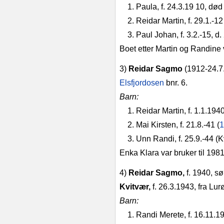
1. Paula, f. 24.3.19 10, dø
2. Reidar Martin, f. 29.1.‑12
3. Paul Johan, f. 3.2.‑15, d. 
Boet etter Martin og Randine v
3)
Reidar Sagmo
(1912‑24.7.
Els­fjordosen
bnr. 6.
Barn:
1. Reidar Martin, f. 1.1.1940
2. Mai Kirsten, f. 21.8.‑41 (
1
3. Unn Randi, f. 25.9.‑44 (K
Enka Klara var bruker til 1981
4)
Reidar Sagmo,
f. 1940, sø
Kvitvær,
f. 26.3.1943, fra Lur
Barn:
1. Randi Merete, f. 16.11.1