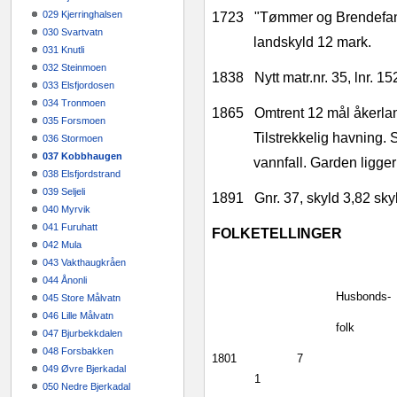
029 Kjerringhalsen
1723
"Tømmer og Brendefang.
030 Svartvatn
landskyld 12 mark.
031 Knutli
032 Steinmoen
1838
Nytt matr.nr. 35, lnr. 15
033 Elsfjordosen
034 Tronmoen
1865
Omtrent 12 mål åkerland
035 Forsmoen
Tilstrekkelig havning. S
036 Stormoen
037 Kobbhaugen
vannfall. Garden ligger 
038 Elsfjordstrand
039 Seljeli
1891
Gnr. 37, skyld 3,82 sk
040 Myrvik
041 Furuhatt
FOLKETELLINGER
042 Mula
043 Vakthaugkråen
044 Ånonli
Husbonds‑
045 Store Målvatn
046 Lille Målvatn
folk
047 Bjurbekkdalen
048 Forsbakken
1801
7
049 Øvre Bjerkadal
1
050 Nedre Bjerkadal