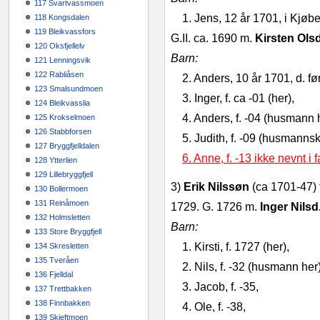
117 Svartvassmoen
1. Jens, 12 år 1701, i Kjø
118 Kongsdalen
119 Bleikvassfors
G.II. ca. 1690 m.
Kirsten Ols
120 Oksfjellelv
Barn:
121 Lenningsvik
122 Rabliåsen
2. Anders, 10 år 1701, d. før
123 Smalsundmoen
3. Inger, f. ca ‑01 (her),
124 Bleikvasslia
4. Anders, f. ‑04 (husmann 
125 Krokselmoen
126 Stabbforsen
5. Judith, f. ‑09 (husmann
127 Bryggfjelldalen
6. Anne, f. -13 ikke nevnt i 
128 Ytterlien
129 Lillebryggfjell
3)
Erik Nilssøn
(ca 1701‑47) 
130 Bollermoen
131 Reinåmoen
1729. G. 1726 m.
Inger Nilsd
132 Holmsletten
Barn:
133 Store Bryggfjell
1. Kirsti, f. 1727 (her),
134 Skresletten
135 Tveråen
2. Nils, f. ‑32 (husmann her)
136 Fjelldal
3. Jacob, f. ‑35,
137 Trettbakken
138 Finnbakken
4. Ole, f. ‑38,
139 Skjeftmoen