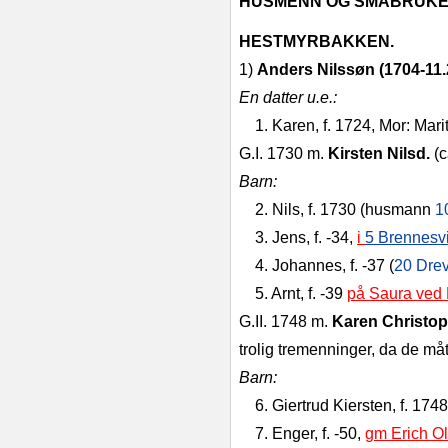
HUSMENN OG SMÅBRUKE
HESTMYRBAKKEN.
1)
Anders Nilssøn (1704‑11.
En datter u.e.:
1. Karen, f. 1724, Mor: Mar
G.I. 1730 m.
Kirsten Nilsd.
(
Barn:
2. Nils, f. 1730 (husmann
1
3. Jens, f. ‑34,
i
5 Brennesv
4. Johannes, f. ‑37 (
20 Dre
5. Arnt, f. ‑39
på Saura ved 
G.II. 1748 m.
Karen Christo
trolig tre­menninger, da de måt
Barn:
6. Giertrud Kiersten, f. 174
7. Enger, f. ‑50,
gm Erich Ol