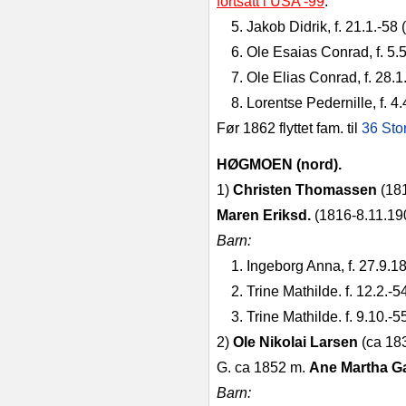
fortsatt i USA -99
.
5. Jakob Didrik, f. 21.1.‑58 (
6. Ole Esaias Conrad, f. 5.5.
7. Ole Elias Conrad, f. 28.1.
8. Lorentse Pedernille, f. 4.
Før 1862 flyttet fam. til
36 St
HØGMOEN (nord).
1)
Christen Thomassen
(18
Maren Eriksd.
(1816-8.11.19
Barn:
1. Ingeborg Anna, f. 27.9.1
2. Trine Mathilde. f. 12.2.‑54
3. Trine Mathilde. f. 9.10.‑55
2)
Ole Nikolai Larsen
(ca 183
G. ca 1852 m.
Ane Martha Ga
Barn: