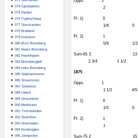
073 Storholmen
Opps.
2
074 Gjesbakken
2
075 Rørlien
Pl. 1)
0
076 Fuglmyrhaug
077 Storstranden
1/8
0
078 Brattland
Pl. 2)
1
079 Kvitneset
5/8
1/2
080 Øvre Brennberg
081 Nedre Brennberg
Sum‑65
3
13
082 Høykleppen
2 3/4
1 1/2
083 Brennbergfjell
084 Indre Brennberg
1875
085 Seljehammeren
086 Straumsnes
Opps.
1
087 Tybekken
1 1/2
4/5
088 Utland
089 Straumbotn
Pl. 1)
0
090 Medstrøm
1/5
0
091 Tverrbekklien
092 Strømfors
Pl. 2)
1
093 Strømdalen
1
094 Nordenglien
095 Jamtjorden
Sum‑75
2
15