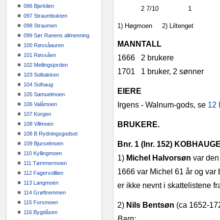
096 Bjerklien
2 7/10
1
097 Straumbukten
1) Høgmoen
2) Liltenget
098 Straumen
099 Sør Ranens allmenning
MANNTALL
100 Røssåauren
101 Røssåen
1666
2 brukere
102 Mellingsjorden
1701
1 bruker, 2 sønner
103 Solbakken
104 Solhaug
EIERE
105 Samuelmoen
Irgens ‑ Walnum‑gods, se
12 
106 Valåmoen
107 Korgen
BRUKERE.
108 Villmoen
108 B Rydningsgodset
Bnr. 1
(lnr. 152) KOBHAUG
109 Bjurselmoen
110 Kyllingmoen
1)
Michel Halvorsøn
var den
111 Tømmermoen
1666 var Michel 61 år og var 
112 Fagervolllien
113 Langmoen
er ikke nevnt i skattelistene 
114 Grøftremmen
115 Forsmoen
2)
Nils Bentsøn
(ca 1652‑172
116 Bygdåsen
Barn: