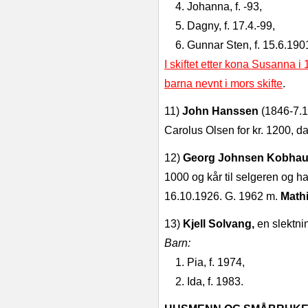
4
. Johanna, f. ‑93,
5
. Dagny, f. 17.4.‑99,
6
. Gunnar Sten, f. 15.6.190
I skiftet etter kona Susanna
barna nevnt i mors skifte
.
11)
John Hanssen
(1846‑7.10
Carolus Olsen for kr. 1200, dat
12)
Georg Johnsen Kobha
1000 og kår til selgeren og h
16.10.1926. G. 1962 m.
Math
13)
Kjell Solvang,
en slektni
Barn:
1. Pia, f. 1974,
2. Ida, f. 1983.