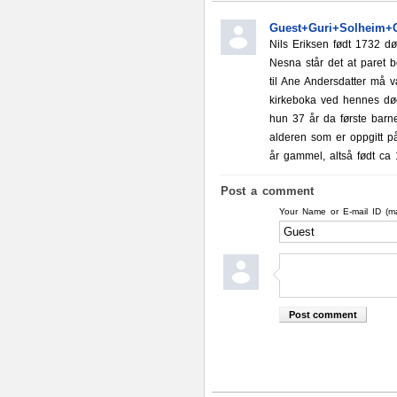
Guest+Guri+Solheim+C
Nils Eriksen født 1732 d
Nesna står det at paret 
til Ane Andersdatter må v
kirkeboka ved hennes død 
hun 37 år da første barne
alderen som er oppgitt på
år gammel, altså født ca
Post a comment
Your Name or E-mail ID (m