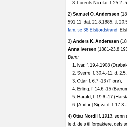
3. Lorents Nicolai, f. 25.2.‑5
2)
Samuel O. Anderssen
(18
591,11, dat. 21.8.1885, tl. 20.
fam. se 38 Els­fjordstrand
, Els
3)
Anders K. Anderssen
(186
Anna Iversen
(1881‑23.8.193
Barn:
1. Ivar, f. 19.4.1908 (Drøbak
2. Sverre, f. 30.4.‑11, d. 2
3. Ottar, f. 6.7.‑13 (Florø),
4. Erling, f. 14.6.‑15 (Bæru
5. Harald, f. 19.6.‑17 (Harst
6. [Audun] Sigvard, f. 17.3.
4)
Ottar Nordli
f. 1913, sønn a
leid, dels til forpaktere, dels 