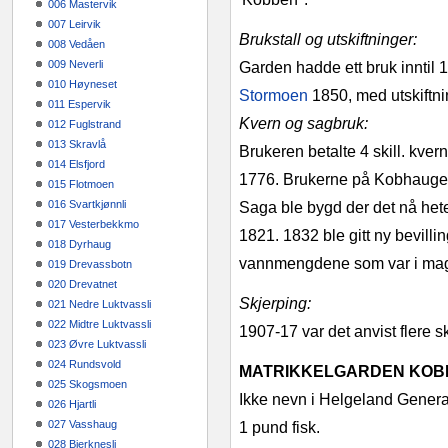
006 Mastervik
007 Leirvik
Brukstall og utskiftninger:
008 Vedåen
009 Neverli
Garden hadde ett bruk inntil 
010 Høyneset
Stormoen
1850, med utskiftnin
011 Espervik
Kvern og sagbruk:
012 Fuglstrand
013 Skravlå
Brukeren betalte 4 skill. kve
014 Elsfjord
1776. Brukerne på Kobhaugen,
015 Flotmoen
016 Svartkjønnli
Saga ble bygd der det nå het
017 Vesterbekkmo
1821. 1832 ble gitt ny bevil
018 Dyrhaug
vannmengdene som var i magas
019 Drevassbotn
020 Drevatnet
Skjerping:
021 Nedre Luktvassli
022 Midtre Luktvassli
1907‑17 var det anvist flere
023 Øvre Luktvassli
024 Rundsvold
MATRIKKELGARDEN KOBH
025 Skogsmoen
Ikke nevn i Helgeland Gener
026 Hjartli
027 Vasshaug
1 pund fisk.
028 Bjerknesli