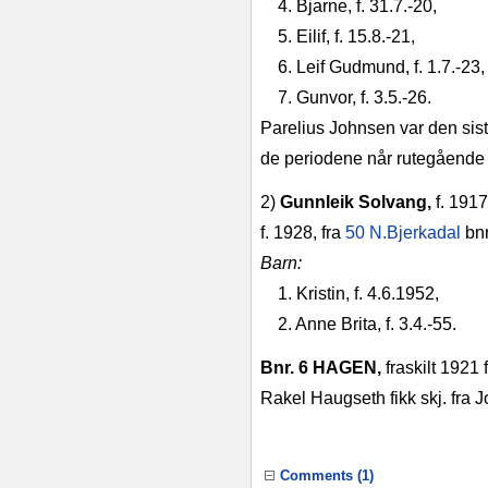
4. Bjarne, f. 31.7.‑20,
5. Eilif, f. 15.8.‑21,
6. Leif Gudmund, f. 1.7.‑23, 
7. Gunvor, f. 3.5.‑26.
Parelius Johnsen var den sis
de periodene når rutegående tr
2)
Gunnleik Solvang,
f. 191
f. 1928, fra
50 N.Bjerkadal
bnr
Barn:
1. Kristin, f. 4.6.1952,
2. Anne Brita, f. 3.4.‑55.
Bnr. 6 HAGEN,
fraskilt 1921 
Rakel Haugseth fikk skj. fra J
Comments (
1
)