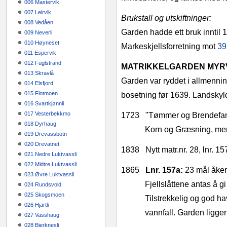
006 Mastervik
007 Leirvik
Brukstall og utskiftninger:
008 Vedåen
Garden hadde ett bruk inntil 
009 Neverli
010 Høyneset
Markeskjellsforretning mot
39
011 Espervik
012 Fuglstrand
MATRIKKELGARDEN MYRVI
013 Skravlå
Garden var ryddet i allmennin
014 Elsfjord
015 Flotmoen
bosetning før 1639. Landskyld
016 Svartkjønnli
017 Vesterbekkmo
1723
"Tømmer og Brendefang
018 Dyrhaug
Korn og Græsning, men
019 Drevassbotn
020 Drevatnet
1838
Nytt matr.nr. 28, lnr. 1
021 Nedre Luktvassli
022 Midtre Luktvassli
1865
Lnr. 157a:
23 mål åker
023 Øvre Luktvassli
Fjellslåttene antas å g
024 Rundsvold
025 Skogsmoen
Tilstrekkelig og god ha
026 Hjartli
vannfall. Garden ligger
027 Vasshaug
028 Bjerknesli