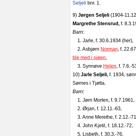
Seljeli
bnr. 1.
9)
Jørgen Seljeli
(1904‑11.12.‑
Margrethe Stensrud,
f. 8.3.
Barn:
1. Jarle, f. 30.6.1934 (her),
2. Asbjørn
Norman
, f. 22.6
ble med i sjøen.
3. Synnøve
Helen
, f. 7.6.‑
10)
Jarle Seljeli,
f. 1934, søn
Sørnes i Tjøtta.
Barn:
1. Jørn Morten, f. 9.7.1961, 
2. Ørjan, f. 12.11.‑63,
3. Anne Merethe, f. 2.12.‑71
4. John Kjetil, f. 18.12.‑72,
5. Lisbeth, f. 30.3.‑76.