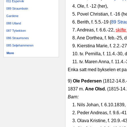
011 Espervik
4. Ole, f. ‑12 (her),
089 Straumbotn
5. Povel Christian, f. ‑16 (h
Gardene
6. Berith, f. 5.5.‑19 (
89 Stra
088 Utland
7. Andreas, f. 6.6.‑22,
skifte
087 Tybekken
8. Ane Dorthea, f. feb.‑25, d
086 Straumsnes
9. Kierstina Marie, f. 2.2.‑2
085 Seljehammeren
More
10. tv.
Pernilla, f. 11.4.-30
11. tv. Maren Anna, f. 11.4.
Enka satt med bykselen et pa
9)
Ole Pedersen
(1812‑14.8.‑
1837 m.
Ane Olsd.
(1815‑14.
Barn:
1. Nils Johan, f. 6.10.1839,
2. Peder Andreas, f. 9.6.‑41
3. Olava Kristine, f. 20.9.‑43