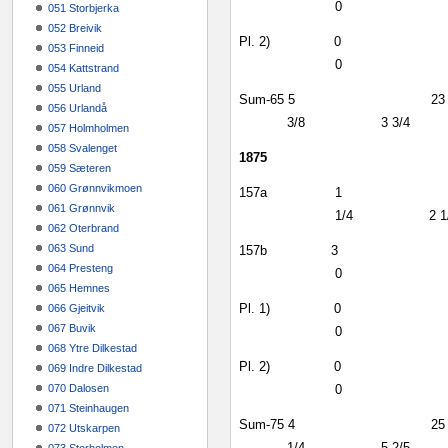
0
051 Storbjerka
052 Breivik
Pl. 2)
0
053 Finneid
0
054 Kattstrand
055 Urland
Sum‑65
5
23
056 Urlandå
3/8
3 3/4
057 Holmholmen
058 Svalenget
1875
059 Sæteren
060 Grønnvikmoen
157a
1
061 Grønnvik
1/4
2 1
062 Oterbrand
063 Sund
157b
3
064 Presteng
0
065 Hemnes
Pl. 1)
0
066 Gjeitvik
067 Buvik
0
068 Ytre Dilkestad
Pl. 2)
0
069 Indre Dilkestad
070 Dalosen
0
071 Steinhaugen
Sum‑75
4
25
072 Utskarpen
1/4
5 2/5