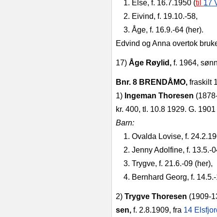
1. Else, f. 16.7.1950 (
til
17 
2. Eivind, f. 19.10.‑58,
3. Åge, f. 16.9.‑64 (her).
Edvind og Anna overtok bruke
17)
Åge Røylid,
f. 1964, sønn
Bnr. 8 BRENDÅMO,
fraskilt
1)
Ingeman Thoresen
(1878
kr. 400, tl. 10.8 1929.
G. 1901
Barn:
1. Ovalda Lovise, f. 24.2.1
2. Jenny Adolfine, f. 13.5.‑0
3. Trygve, f. 21.6.‑09 (her),
4. Bernhard Georg, f. 14.5.‑
2)
Trygve Thoresen
(1909‑13.
sen,
f. 2.8.1909, fra
14 Elsfjo