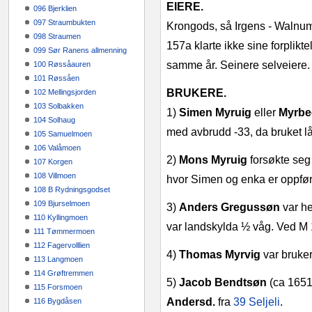
EIERE.
096 Bjerklien
097 Straumbukten
Krongods, så Irgens ‑ Walnu
098 Straumen
157a klarte ikke sine forplikt
099 Sør Ranens allmenning
samme år. Seinere selveiere.
100 Røssåauren
101 Røssåen
BRUKERE.
102 Mellingsjorden
103 Solbakken
1)
Simen Myruig
eller
Myrb
104 Solhaug
med avbrudd ‑33, da bruket l
105 Samuelmoen
106 Valåmoen
2)
Mons Myruig
forsøkte seg
107 Korgen
108 Villmoen
hvor Simen og enka er oppført
108 B Rydningsgodset
109 Bjurselmoen
3)
Anders Gregussøn
var h
110 Kyllingmoen
var landskylda ½ våg. Ved M 
111 Tømmermoen
112 Fagervolllien
4)
Thomas Myrvig
var bruke
113 Langmoen
114 Grøftremmen
5)
Jacob Bendtsøn
(ca 1651
115 Forsmoen
Andersd.
fra
39 Seljeli
.
116 Bygdåsen