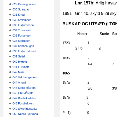
Lnr. 157b:
Årlig høyavl
029 Kjerringhalsen
030 Svartvatn
1891
Gnr. 40, skyld 9,29 sk
031 Knutli
032 Steinmoen
BUSKAP OG UTSÆD (I TØ
033 Elsfjordosen
034 Tronmoen
Hester
Storfe
Sa
035 Forsmoen
036 Stormoen
1723
1
037 Kobbhaugen
3 1/2
0
038 Elsfjordstrand
039 Seljeli
1835
2
040 Myrvik
1/4
7
041 Furuhatt
042 Mula
1865
043 Vakthaugkråen
157a
2
044 Ånonli
045 Store Målvatn
3/8
3/8
046 Lille Målvatn
157b
3
047 Bjurbekkdalen
0
048 Forsbakken
049 Øvre Bjerkadal
Pl. 1)
0
050 Nedre Bjerkadal