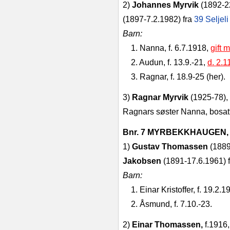
2)
Johannes Myrvik
(1892‑2
(1897-­7.2.1982) fra
39 Seljeli
Barn:
1. Nanna, f. 6.7.1918,
gift 
2. Audun, f. 13.9.‑21,
d. 2.1
3. Ragnar, f. 18.9‑25 (her).
3)
Ragnar Myrvik
(1925‑78),
Rag­nars søster Nanna, bosatt
Bnr. 7 MYRBEKKHAUGEN
1)
Gustav Thomassen
(1889
Jakobsen
(1891‑17.6.1961) 
Barn:
1. Einar Kristoffer, f. 19.2.1
2. Åsmund, f. 7.10.‑23.
2)
Einar Thomassen,
f.1916,