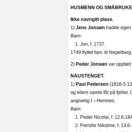
HUSMENN OG SMÅBRUKE
Ikke navngitt plass.
1)
Jens Jonsøn
hadde egen 
Barn:
1. Jon, f. 1737.
1749 flyttet fam. til Nepelber
2)
Peder Jonsøn
var oppført
NAUSTENGET.
1)
Paul Pedersen
(1816‑5.12
og ellers samle fôr på fjellet.
angive­lig f. i Hemnes.
Barn:
1. Peder Nicolai, f. 12.6.1
2. Pernille Nikoline, f. 13.6.