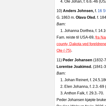
4. Ole Johan, f. 6.6.‑46 (U
10)
Anders Johnsen,
f.
16 Sv
G. 1863 m.
Olava Olsd.
f. 184
Barn:
1. Johanna Dorthea, f. 14.
Fam. reiste til USA‑69,
fra Na
county, Dakota ved foreldrenes
Ole (-75)
.
11)
Peder Johansen
(1832‑7
Lorentse Joakimsd.
(1841‑3
Barn:
1. Johan Reinert, f. 24.5.18
2. Elen Johanna, f. 2.3.‑69 
3. Anthon Falk, f. 29.3.‑70.
Peder Johansen kjøpte bruket