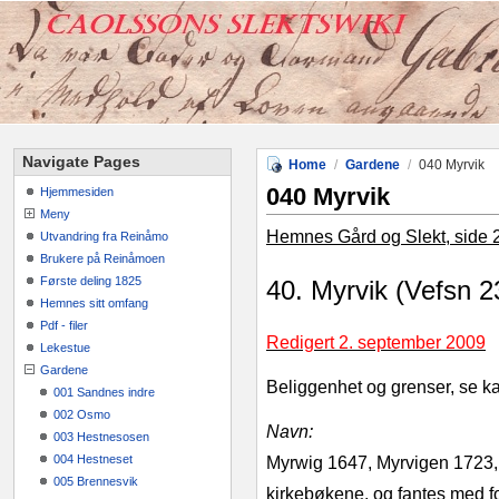
Navigate Pages
Home
/
Gardene
/
040 Myrvik
040 Myrvik
Hjemmesiden
Meny
Hemnes Gård og Slekt, side 
Utvandring fra Reinåmo
Brukere på Reinåmoen
Første deling 1825
40. Myrvik (Vefsn 2
Hemnes sitt omfang
Pdf - filer
Redigert 2. september 2009
Lekestue
Gardene
Beliggenhet og grenser, se ka
001 Sandnes indre
002 Osmo
Navn:
003 Hestnesosen
004 Hestneset
Myrwig 1647, Myrvigen 1723,
005 Brennesvik
kirkebøkene, og fantes med f