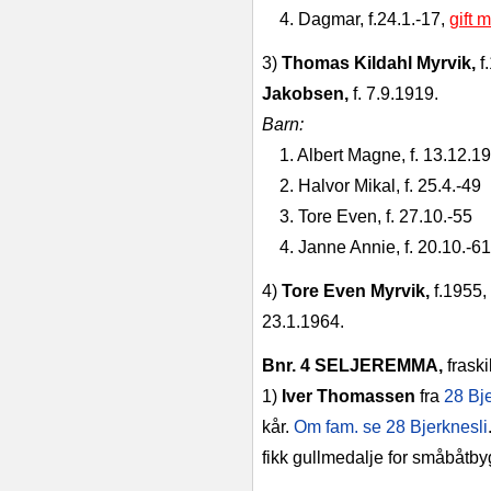
4. Dagmar, f.24.1.‑17,
gift 
3)
Thomas Kildahl Myrvik,
f
Jakobsen,
f. 7.9.1919.
Barn:
1. Albert Magne, f. 13.12.1
2. Halvor Mikal, f. 25.4.‑49
3. Tore Even, f. 27.10.‑55
4. Janne Annie, f. 20.10.‑61
4)
Tore Even Myrvik,
f.1955,
23.1.1964.
Bnr. 4 SELJEREMMA,
frask
1)
Iver Thomassen
fra
28 Bje
kår.
Om fam. se 28 Bjerknesli
fikk gullmedalje for småbåtby