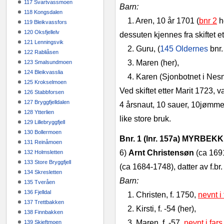
117 Svartvassmoen
Barn:
118 Kongsdalen
1. Aren, 10 år 1701 (
bnr 2
h
119 Bleikvassfors
120 Oksfjellelv
dessuten kjennes fra skiftet e
121 Lenningsvik
2. Guru, (
145 Oldernes
bnr.
122 Rabliåsen
3. Maren (her),
123 Smalsundmoen
124 Bleikvasslia
4. Karen (Sjonbotnet i Nesn
125 Krokselmoen
Ved skiftet etter Marit 1723, 
126 Stabbforsen
127 Bryggfjelldalen
4 årsnaut, 10 sauer, 10jømmer,
128 Ytterlien
like store bruk.
129 Lillebryggfjell
130 Bollermoen
Bnr. 1 (lnr. 157a) MYRBEK
131 Reinåmoen
6)
Arnt Christensøn
(ca
1691
132 Holmsletten
133 Store Bryggfjell
(ca 1684‑1748), datter av f.br
134 Skresletten
Barn:
135 Tveråen
136 Fjelldal
1. Christen, f. 1750,
nevnt i
137 Trettbakken
2. Kirsti, f. ‑54 (her),
138 Finnbakken
3. Maren, f. ‑57,
nevnt i fars
139 Skjeftmoen