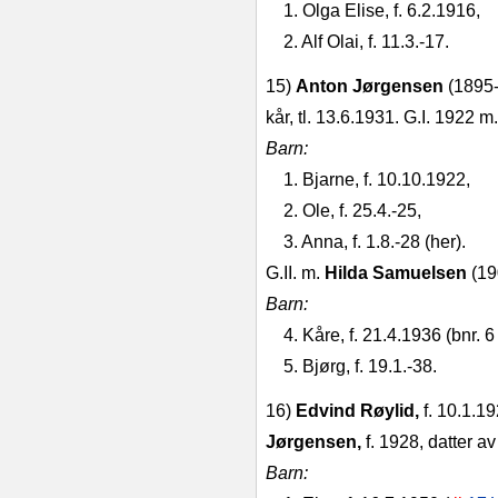
1. Olga Elise, f. 6.2.1916,
2. Alf Olai, f. 11.3.‑17.
15)
Anton Jørgensen
(1895‑
kår, tl. 13.6.1931. G.I. 1922 m
Barn:
1. Bjarne, f. 10.10.1922,
2. Ole, f. 25.4.‑25,
3. Anna, f. 1.8.‑28 (her).
G.II. m.
Hilda Samuelsen
(19
Barn:
4. Kåre, f. 21.4.1936 (bnr. 6
5. Bjørg, f. 19.1.‑38.
16)
Edvind Røylid,
f. 10.1.1
Jørgensen,
f. 1928, datter av 
Barn: