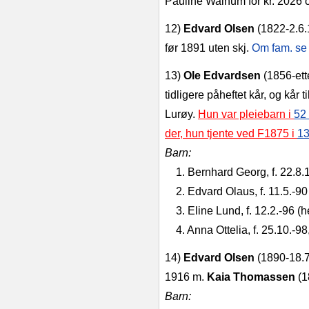
Pau­line Walnum for kr. 2026 og
12)
Edvard Olsen
(1822‑2.6
før 1891 uten skj.
Om fam. se
13)
Ole Edvardsen
(1856‑ett
tidligere påheftet kår, og kår ti
Lurøy.
Hun var pleiebarn i
52 
der, hun tjente ved F1875 i
13
Barn:
1. Bernhard Georg, f. 22.8.
2. Edvard Olaus, f. 11.5.‑90 
3. Eline Lund, f. 12.2.‑96 (h
4. Anna Ottelia, f. 25.10.‑98
14)
Edvard Olsen
(1890‑18.7
1916 m.
Kaia Thomassen
(1
Barn: