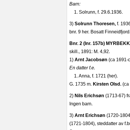
Barn:
1. Solrunn, f. 29.6.1936.
3)
Solrunn Thoresen,
f. 193
bnr. 9 her. Bosatt Finneidfjord
Bnr. 2 (lnr. 157b) MYRBE
skill., 1891: M. 4,92.
1)
Arnt Jacobsøn
(ca 1691‑ca
En datter f.e.
1. Anna, f. 1721 (her).
G. 1735 m.
Kirsten Olsd.
(ca
2)
Nils Erichsøn
(1713‑67) f
Ingen barn.
3)
Arnt Erichsøn
(1720‑1804
(1721‑1804), steddatter av f.br