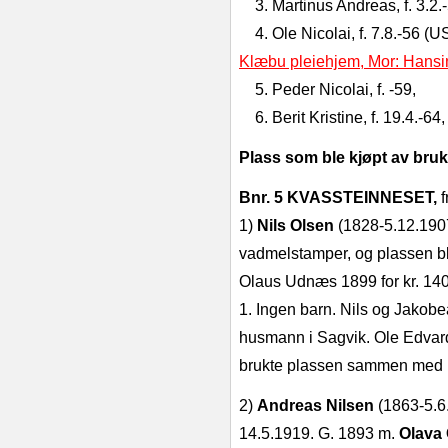
3. Martinus Andreas, f. 3.2
4. Ole Nicolai, f. 7.8.‑56 (
Klæbu pleiehjem, Mor: Hansi
5. Peder Nicolai, f. ‑59,
6. Berit Kristine, f. 19.4.‑64
Plass som ble kjøpt av bruk
Bnr. 5 KVASSTEINNESET,
f
1)
Nils Olsen
(1828‑5.12.1907
vadmel­stamper, og plassen ble
Olaus Udnæs 1899 for kr. 14
1. Ing­en barn. Nils og Jakobe
husmann i Sagvik. Ole Edvards
brukte plas­sen sammen med M
2)
Andreas Nilsen
(1863‑5.6
14.5.1919. G. 1893 m.
Olava