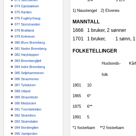
073 Storholmen
074 Gjesbakken
1) Naustenget
2) Elvenes
075 Rørlien
076 Fuglmyrhaug
MANNTALL
077 Storstranden
1666
1 bruker, 2 sønner
078 Brattland
079 Kvitneset
1701
1 bruker,
1 sønn, 1
080 Øvre Brennberg
081 Nedre Brennberg
FOLKETELLINGER
082 Høykleppen
083 Brennbergfjell
Husbonds‑
Kår
084 Indre Brennberg
085 Seljehammeren
folk
086 Straumsnes
1801
10
087 Tybekken
088 Utland
1865
6*
089 Straumbotn
090 Medstrøm
1875
6**
091 Tverrbekklien
092 Strømfors
1891
5
093 Strømdalen
*1 fosterbarn
**2 fosterbarn
094 Nordenglien
095 Jamtjorden