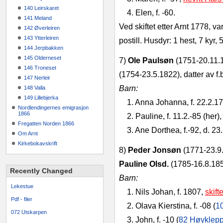
140 Leirskaret
4. Elen, f. ‑60.
141 Meland
Ved skiftet etter Arnt 1778, v
142 Øverleiren
143 Ytterleiren
postill. Husdyr: 1 hest, 7 kyr,
144 Jerpbakken
145 Olderneset
7)
Ole Paulsøn
(1751‑20.11.
146 Troneset
(1754­-23.5.1822), datter av f.b
147 Nerleir
Barn:
148 Valla
149 Lillebjerka
1. Anna Johanna, f. 22.2.17
Nordlendingernes emigrasjon
1866
2. Pauline, f. 11.2.‑85 (her),
Fregatten Norden 1866
3. Ane Dorthea, f.‑92, d. 23.
Om Arnt
Kirkebokavskrift
8)
Peder Jonsøn
(1771‑23.9.
Pauline Olsd.
(1785‑16.8.1854
Recently Changed
Barn:
Lekestue
1. Nils Johan, f. 1807,
skift
Pdf - filer
2. Olava Kierstina, f. ‑08 (
1
072 Utskarpen
3. John, f. ‑10 (
82 Høyklep