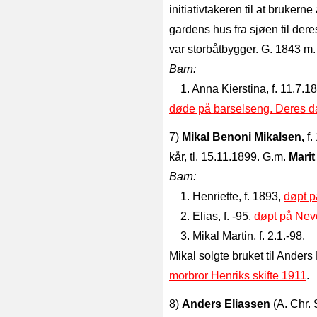
initiativ­takeren til at bruke
gardens hus fra sjøen til d
var storbåtbygger.
G. 1843 m
Barn:
1. Anna Kierstina, f. 11.7.1
døde på barselseng. Deres dat
7)
Mikal Benoni Mikalsen,
f
kår, tl. 15.11.1899. G.m.
Marit
Barn:
1. Henriette, f. 1893,
døpt 
2. Elias, f. ‑95,
døpt på Nev
3. Mikal Martin, f. 2.1.‑98.
Mikal solgte bruket til Ander
morbror Henriks skifte 1911
.
8)
Anders Eliassen
(A. Chr. 