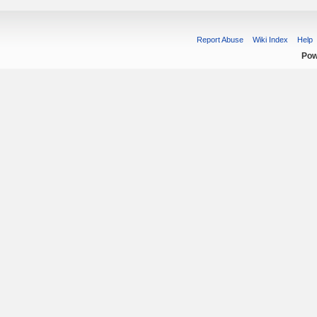
Report Abuse
Wiki Index
Help
Pow