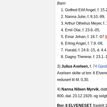
Barn:
1. Gotfred Eilif Angel, f. 15
2. Nanna Julie, f. 9.10.‑99,
3. Arthur Othelius Meyer, f.
4. Emil Olai, f. 23.6.‑05,
5. Einar Johan, f. 18.7.‑07 (
6. Erling Angel, f. 7.9.‑09,
7. Harald, f. 24.9.‑15, d. 4.
8. Dagny Therese, f. 23.1.‑
3)
Julius Axelsen,
f.
74 Gjes
Axel­sen skilte ut bnr. 6 Elven
redusert til M. 0,30.
4)
Nanna Nilsen Myrvik,
datt
800, dat. 23.12.1929, og solgte
Bnr. 6 ELVENESET,
fraskilt 