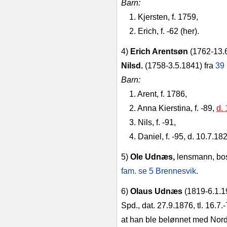
Barn:
1. Kjersten, f. 1759,
2. Erich, f. ‑62 (her).
4)
Erich Arentsøn
(1762‑13.
Nilsd.
(1758‑3.5.1841)
fra
39 
Barn:
1. Arent, f. 1786,
2. Anna Kierstina, f. ‑89,
d.
3. Nils, f. ‑91,
4. Daniel, f. ‑95, d. 10.7.182
5)
Ole Udnæs,
lensmann, bos
fam. se 5 Brennesvik
.
6)
Olaus Udnæs
(1819‑6.1.19
Spd., dat. 27.9.1876, tl. 16.
at han ble belønnet med Nord