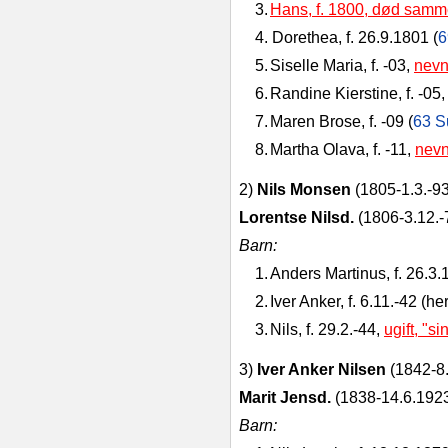
3.
Hans, f. 1800, død samm
4.
Dorethea, f. 26.9.1801 (
6
5.
Siselle Maria, f. ‑03,
nevn
6.
Randine Kierstine, f. ‑05,
7.
Maren Brose, f. ‑09 (
63 S
8.
Martha Olava, f. ‑11,
nevn
2)
Nils Monsen
(1805‑1.3.‑93
Lorentse Nilsd.
(1806‑3.12.‑
Barn:
1.
Anders Martinus, f. 26.3.
2.
Iver Anker, f. 6.11.‑42 (her
3.
Nils, f. 29.2.‑44,
ugift, "s
3)
Iver Anker Nilsen
(1842‑8.5
Marit Jensd.
(1838‑14.6.1923
Barn: