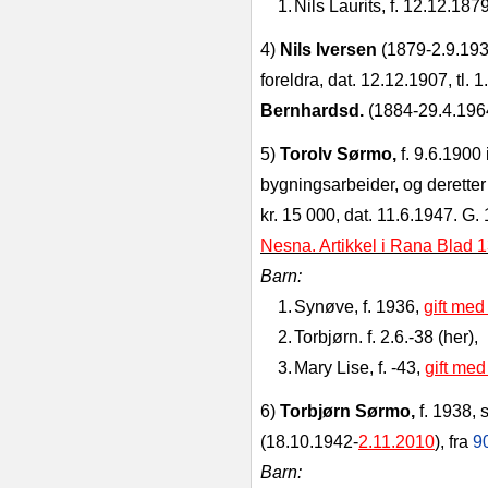
1.
Nils Laurits, f. 12.12.1879
4)
Nils Iversen
(1879‑2.9.1934)
foreldra, dat. 12.12.1907, tl. 
Bernhardsd.
(1884-29.4.1964
5)
Torolv Sørmo,
f. 9.6.1900
bygningsarbeider, og deretter
kr. 15 000, dat. 11.6.1947. G
Nesna. Artikkel i Rana Blad 
Barn:
1.
Synøve, f. 1936,
gift me
2.
Torbjørn. f. 2.6.‑38 (her),
3.
Mary Lise, f. ‑43,
gift med
6)
Torbjørn Sørmo,
f. 1938, 
(18.10.1942-
2.11.2010
), fra
9
Barn: