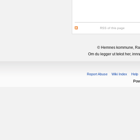
RSS of this page
© Hemnes kommune, Rana 
Om du legger ut tekst her, in
Report Abuse
Wiki Index
Help
Pow