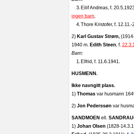
3.
Eilif Andreas, f. 20.5.192
ingen barn
,
4.
Thore Kristofer, f. 12.11.‑
2)
Karl Gustav Strøm,
(1914
1940 m.
Edith Steen
, f.
22.3.
Barn:
1.
Elfrid, f. 11.6.1941.
HUSMENN.
Ikke navngitt plass.
1)
Thomas
var husmann 164
2)
Jon Pederssøn
var husma
SANDMOEN
ell.
SANDRA
1)
Johan Olsen
(1828‑14.3.1