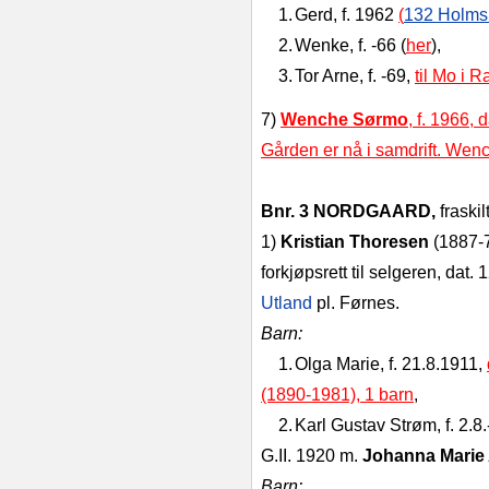
1.
Gerd, f. 1962
(
132 Holmsl
2.
Wenke, f. ‑66 (
her
),
3.
Tor Arne, f. ‑69,
til Mo i R
7)
Wenche Sørmo
, f. 1966, 
Gården er nå i samdrift. We
Bnr. 3 NORDGAARD,
fraski
1)
Kristian Thoresen
(1887‑
forkjøpsrett til selgeren, dat. 
Utland
pl. Førnes.
Barn:
1.
Olga Marie, f. 21.8.1911,
(1890-1981), 1 barn
,
2.
Karl Gustav Strøm, f. 2.8.
G.II. 1920 m.
Johanna Marie 
Barn: