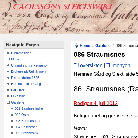
Navigate Pages
Home
/
Gardene
/
086 Straums
086 Straumsnes
Hjemmesiden
Meny
Til oversikten
|
Til menyen
Utvandring fra Reinåmo
Brukere på Reinåmoen
Hemnes Gård og Slekt, side 
Første deling 1825
Hemnes sitt omfang
86. Straumsnes (R
Pdf - filer
Lekestue
Gardene
Redigert 4. juli 2012
001 Sandnes indre
002 Osmo
Beliggenhet og grenser, se ka
003 Hestnesosen
004 Hestneset
Navn:
005 Brennesvik
Strømsnes 1626, Strømsness