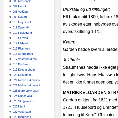
006 Mastervik
007 Leirvik
Brukstall og utskiftninger:
008 Vedåen
Ett bruk inntil 1800, to bruk
009 Neverli
010 Høyneset
av skogen etter innbyrdes ov
011 Espervik
overutskiftning 1873.
012 Fuglstrand
013 Skravlå
Kvern:
014 Elsfjord
015 Flotmoen
Garden hadde kvern allerede 1
016 Svartkjønnli
017 Vesterbekkmo
Jektbruk:
018 Dyrhaug
Straumsnes hadde ikke eget j
019 Drevassbotn
leilighetsvis. Hans Eliassøn
020 Drevatnet
021 Nedre Luktvassli
det er ikke funnet noen opp­lys
022 Midtre Luktvassli
023 Øvre Luktvassli
MATRIKKELGARDEN STRA
024 Rundsvold
Garden er kjent fra 1621 med
025 Skogsmoen
026 Hjartli
1723
"Huusebord og Brendefa
027 Vasshaug
temmelig til Korn". Gl. matr.nr
028 Bjerknesli