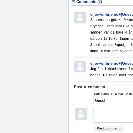
Comments (
2
)
eljo@online.no+(Guest
Straumsnes gård<br/><br/
Bryggfjell.<br/><br/>Hv
sønnen var da bare 4 år.S
gården 12.10.79. Ingen a
&quot;stammor&quot; er 
finne ut hva som skjedde
eljo@online.no+(Guest
Jeg fant i kirkebøkene f
henne. På listen over bar
Post a comment
Your Name or E-mail ID (m