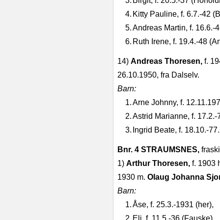
3.
Birgit, f. 20.5.‑37 (Honolu
4.
Kitty Pauline, f. 6.7.‑42 
5.
Andreas Martin, f. 16.6.‑4
6.
Ruth Irene, f. 19.4.‑48 (
14)
Andreas Thoresen,
f. 1
26.10.1950, fra Dalselv.
Barn:
1.
Arne Johnny, f. 12.11.197
2.
Astrid Marianne, f. 17.2.‑
3.
Ingrid Beate, f. 18.10.‑77.
Bnr. 4 STRAUMSNES,
frask
1)
Arthur Thoresen,
f. 1903 h
1930 m.
Olaug Johanna Sj
Barn:
1.
Åse, f. 25.3.‑1931 (her),
2.
Eli, f. 11.5.‑36 (Fauske).