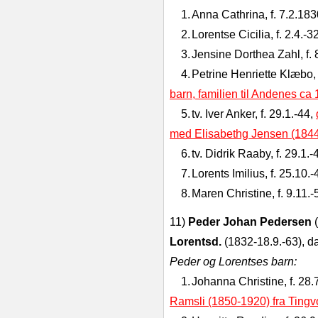
1.
Anna Cathrina, f. 7.2.183
2.
Lorentse Cicilia, f. 2.4.‑32
3.
Jensine Dorthea Zahl, f. 
4.
Petrine Henriette Klæbo,
barn, familien til Andenes ca
5.
tv. Iver Anker, f. 29.1.‑44,
med Elisabethg Jensen (1844
6.
tv. Didrik Raaby, f. 29.1
7.
Lorents Imilius, f. 25.10.‑
8.
Maren Christine, f. 9.11.‑
11)
Peder Johan Pedersen
Lorentsd.
(1832‑18.9.‑63), da
Peder og Lorentses barn:
1.
Johanna Christine, f. 28
Ramsli (1850-1920) fra Tingv