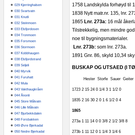
1758
Landskylda forhøyd til 
029 Kjerringhalsen
030 Svartvatn
1838
Nytt matr.nr. 135, lnr. 27
031 Knutli
1865
Lnr. 273a:
16 mål åkerla
032 Steinmoen
033 Elsfjordosen
Tilstrekkelig, men mindre god 
034 Tronmoen
noe til byg­ningsmaterialer.
035 Forsmoen
Lnr. 273b:
som lnr. 273a.
036 Stormoen
037 Kobbhaugen
1891
Gnr. 86, skyld 10,34 sk
038 Elsfjordstrand
039 Seljeli
BUSKAP OG UTSAED (I T
040 Myrvik
041 Furuhatt
Hester
Storfe
Sauer
Geiter
042 Mula
1723
2
15
24
0
1/4
3
1 1/2
0
043 Vakthaugkråen
044 Ånonli
1835
2
16
30
2
0
1
6 1/2
0
4
045 Store Målvatn
046 Lille Målvatn
1865
047 Bjurbekkdalen
048 Forsbakken
273a
1
11
14
0
0
3/8
2 1/2
3/8
8
049 Øvre Bjerkadal
273b
1
11
12
0
1
1/4
3
1/4
6
050 Nedre Bjerkadal