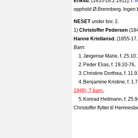
Eriksd.
(1835-28.2.1911), f.
8
opphold Ø.Brennberg. Ingen 
NESET
under bnr. 2.
1)
Christoffer Pedersen
(184
Hanne Kristlansd.
(1855‑17.
Barn:
1.
Jørgense Marie, f. 25.10
2.
Peder Elias, f. 19.10‑76,
3.
Christine Dorthea, f. 11.9
4.
Benjamine Kristine, f. 1.7
1948), 7 barn
,
5.
Konrad Heitmann, f. 25.9
Christoffer flyttet til Hemnesb