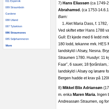
011 Espervik
7)
Hans Eliassøn
(ca 1749‑29
089 Straumbotn
Abrahamsd.
(ca
1753‑14.6.1
Gardene
Barn:
088 Utland
1.
Alet Maria Dass, f. 1782,
087 Tybekken
Ved skiftet etter Hans 1788 v
086 Straumsnes
Gull: Et kjede med 6 ledd mrk
085 Seljehammeren
180 lodd, tekanne mrk. HES 
More
landskyld i Alsøy, Nesna. Bry
Straumen 1780. Husdyr: 11 kyr,
Faar", 6 sauer, 18 fjorårslam, 
landskyld i Alsøy og løsøre fo
Bergen hadde et krav på 1200
8)
Mikkel Blix Adriansøn
(17
m. enka
Maren Maria.
Ingen b
Andreassøn Straumen, og fort­s