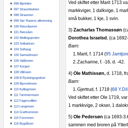
Ved skiftet etter Marit 1713 va
096 Bjerklien
097 Straumbukten
markkviger, 1 dalkvige, 1 mar
098 Straumen
små bukker, 1 kje, 1 svin.
099 Sør Ranens allmenning
100 Røssåauren
3)
Zacharlas Thomassøn
(c
101 Røssåen
Dorothea Israelsd.
(ca 1692
102 Mellingsjorden
103 Solbakken
Barn:
104 Solhaug
1.
Marit, f. 1714 (
95 Jamtjor
105 Samuelmoen
106 Valåmoen
2.
Zacharine, f. ‑16, d. ‑42.
107 Korgen
108 Villmoen
4)
Ole Mathissøn,
d. 1718, f
108 B Rydningsgodset
Barn:
109 Bjurselmoen
1.
Gjertrud, f. 1718 (
68 Y.Di
110 Kyllingmoen
111 Tømmermoen
Ved skiftet etter Ole 1719, va
112 Fagervolllien
1 markkvige, 2 okser, 1 daloks
113 Langmoen
114 Grøftremmen
5)
Ole Pedersøn
(ca 1693‑3.
115 Forsmoen
116 Bygdåsen
sammen med broren på Ytterle