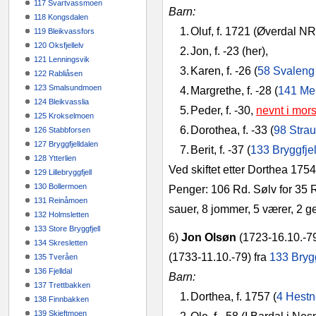
117 Svartvassmoen
Barn:
118 Kongsdalen
1.
Oluf, f. 1721 (Øverdal NR
119 Bleikvassfors
120 Oksfjellelv
2.
Jon, f. ‑23 (her),
121 Lenningsvik
3.
Karen, f. ‑26 (
58 Svaleng
122 Rabliåsen
123 Smalsundmoen
4.
Margrethe, f. ‑28 (
141 Me
124 Bleikvasslia
5.
Peder, f. ‑30,
nevnt i mors
125 Krokselmoen
6.
Dorothea, f. ‑33 (
98 Stra
126 Stabbforsen
127 Bryggfjelldalen
7.
Berit, f. ‑37 (
133 Bryggfjel
128 Ytterlien
Ved skiftet etter Dorthea 1754
129 Lillebryggfjell
130 Bollermoen
Penger: 106 Rd. Sølv for 35 R
131 Reinåmoen
sauer, 8 jommer, 5 værer, 2 gei
132 Holmsletten
133 Store Bryggfjell
6)
Jon Olsøn
(1723‑16.10.‑79)
134 Skresletten
(1733‑11.10.‑79) fra
133 Brygg
135 Tveråen
136 Fjelldal
Barn:
137 Trettbakken
1.
Dorthea, f. 1757 (
4 Hestn
138 Finnbakken
139 Skjeftmoen