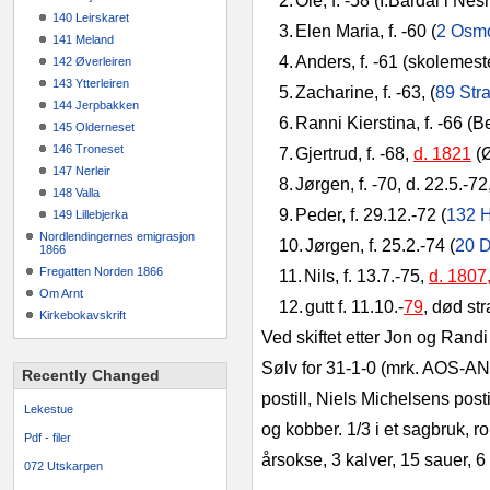
2.
Ole, f. ‑58 (I.Bardal i Nes
140 Leirskaret
3.
Elen Maria, f. ‑60 (
2 Osm
141 Meland
4.
Anders, f. ‑61 (skolemeste
142 Øverleiren
143 Ytterleiren
5.
Zacharine, f. ‑63, (
89 Str
144 Jerpbakken
6.
Ranni Kierstina, f. ‑66 (B
145 Olderneset
146 Troneset
7.
Gjertrud, f. ‑68,
d. 1821
(Ø
147 Nerleir
8.
Jørgen, f. ‑70, d. 22.5.‑72
148 Valla
9.
Peder, f. 29.12.‑72 (
132 H
149 Lillebjerka
Nordlendingernes emigrasjon
10.
Jørgen, f. 25.2.‑74 (
20 D
1866
Fregatten Norden 1866
11.
Nils, f. 13.7.‑75,
d. 1807,
Om Arnt
12.
gutt f. 11.10.‑
79
, død st
Kirkebokavskrift
Ved skiftet etter Jon og Randi
Sølv for 31‑1‑0 (mrk. AOS
Recently Changed
postill, Niels Michelsens post
Lekestue
og kobber. 1/3 i et sagbruk, ro
Pdf - filer
årsokse, 3 kalver, 15 sauer, 6 
072 Utskarpen