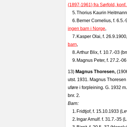
(1897-1961) fra Sørfold, konf
5.
Thorius Kaurin Heitmann, 
6.
Berner Cornelius, f. 6.5.
ingen barn i Norge
,
7.
Kasper Olai, f. 26.9.1900,
barn
,
8.
Arthur Blix, f. 10.7.‑03 (bn
9.
Magnus Peter, f. 27.2.‑06 
13)
Magnus Thoresen,
(190
utst. 1931. Magnus Thoresen 
uføre i forpleining. G. 1932 m
bnr. 2.
Barn:
1.
Fridtjof, f. 15.10.1933 (L
2.
Ingar Arnulf. f. 31.7.‑35 (