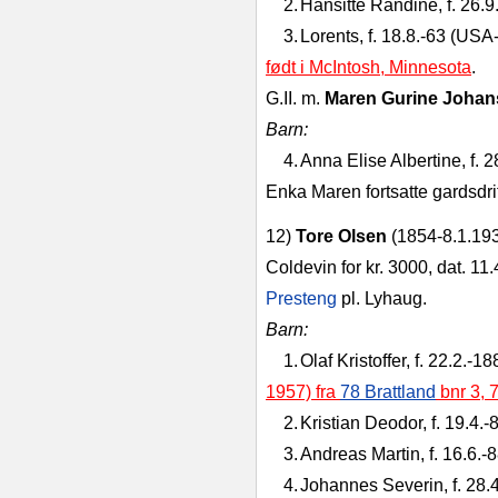
2.
Hansitte Randine, f. 26.9
3.
Lorents, f. 18.8.‑63 (USA
født i McIntosh, Minnesota
.
G.II. m.
Maren Gurine Johan
Barn:
4.
Anna Elise Albertine, f. 2
Enka Maren fortsatte gardsdrif
12)
Tore Olsen
(1854‑8.1.1931
Coldevin for kr. 3000, dat. 11.
Presteng
pl. Lyhaug.
Barn:
1.
Olaf Kristoffer, f. 22.2.‑
1957) fra
78 Brattland
bnr 3, 
2.
Kristian Deodor, f. 19.4.‑8
3.
Andreas Martin, f. 16.6.‑8
4.
Johannes Severin, f. 28.