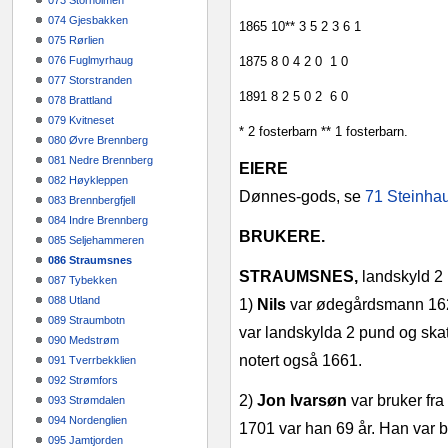
073 Storholmen
074 Gjesbakken
1865
10**
3
5
2
3
6
1
075 Rørlien
076 Fuglmyrhaug
1875
8
0
4
2
0
1
0
077 Storstranden
1891
8
2
5
0
2
6
0
078 Brattland
079 Kvitneset
* 2 fosterbarn
** 1 fosterbarn.
080 Øvre Brennberg
081 Nedre Brennberg
EIERE
082 Høykleppen
Dønnes‑gods, se
71 Steinha
083 Brennbergfjell
084 Indre Brennberg
BRUKERE.
085 Seljehammeren
086 Straumsnes
STRAUMSNES,
landskyld 2 
087 Tybekken
088 Utland
1)
Nils
var ødegårdsmann 1621‑
089 Straumbotn
var landskylda 2 pund og skat
090 Medstrøm
notert også 1661.
091 Tverrbekklien
092 Strømfors
2)
Jon Ivarsøn
var bruker fr
093 Strømdalen
094 Nordenglien
1701 var han 69 år. Han var b
095 Jamtjorden