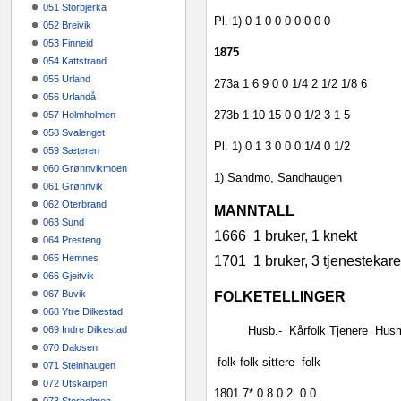
051 Storbjerka
Pl. 1)
0
1
0
0
0
0
0
0
0
052 Breivik
053 Finneid
1875
054 Kattstrand
055 Urland
273a
1
6
9
0
0
1/4
2 1/2
1/8
6
056 Urlandå
273b
1
10
15
0
0
1/2
3
1
5
057 Holmholmen
058 Svalenget
Pl. 1)
0
1
3
0
0
0
1/4
0
1/2
059 Sæteren
060 Grønnvikmoen
1) Sandmo, Sandhaugen
061 Grønnvik
062 Oterbrand
MANNTALL
063 Sund
1666
1 bruker, 1 knekt
064 Presteng
065 Hemnes
1701
1 bruker, 3 tjenestekar
066 Gjeitvik
067 Buvik
FOLKETELLINGER
068 Ytre Dilkestad
069 Indre Dilkestad
Husb.‑
Kårfolk
Tjenere
Hus
070 Dalosen
folk
folk
sittere
folk
071 Steinhaugen
072 Utskarpen
1801
7*
0
8
0
2
0
0