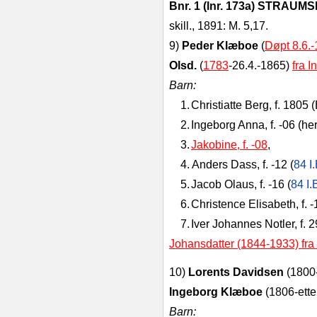
Bnr. 1 (lnr. 173a) STRAU
skill., 1891: M. 5,17.
9)
Peder Klæboe
(
Døpt 8.6.
Olsd.
(
1783
‑26.4.‑1865)
fra I
Barn:
1.
Christiatte Berg, f. 1805
2.
Ingeborg Anna, f. ‑06 (her
3.
Jakobine, f. -08
,
4.
Anders Dass, f. ‑12 (
84 I
5.
Jacob Olaus, f. ‑16 (
84 I
6
.
Christence Elisabeth, f. ‑
7.
Iver Johannes Notler, f. 2
Johansdatter (1844-1933) fra
10)
Lorents Davidsen
(1800‑
Ingeborg Klæboe
(1806‑etter
Barn: