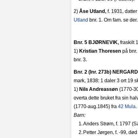
2)
Åse Utland,
f. 1931, datte
Utland
bnr. 1. Om fam. se der.
Bnr. 5 BJØRNEVIK,
fraskilt
1)
Kristian Thoresen
på bnr.
bnr. 3.
Bnr. 2 (lnr. 273b) NERGAR
mark, 1838: 1 daler 3 ort 19 sk
1)
Nils Andreassøn
(1770‑30
overta dette bruket fra sin ha
(1770‑aug.1845)
fra
42 Mula
.
Barn:
1.
Anders Strøm, f. 1797 (S
2.
Petter Jørgen, f. ‑99, dø