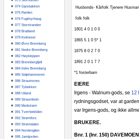
073 Storholmen
074 Gjesbakken
Husbonds-
Kårfolk
Tjenere
Husman
075 Rørlien
folk
folk
076 Fuglmyrhaug
077 Storstranden
1801
4
0
1
0
0
078 Brattland
079 Kvitneset
1865
5
1
0
5*
1
080 Øvre Brennberg
081 Nedre Brennberg
1875
8
0
2
7
0
082 Høykleppen
1891
2
0
1
7
7
083 Brennbergfjell
084 Indre Brennberg
*1 fosterbarn
085 Seljehammeren
086 Straumsnes
EIERE
087 Tybekken
Irgens - Walnum-gods, se
12 
088 Utland
089 Straumbotn
rydningsgodset, var at garden
090 Medstrøm
var Irgens-gods, og ikke allm
091 Tverrbekklien
092 Strømfors
BRUKERE.
093 Strømdalen
094 Nordenglien
Bnr. 1 (lnr. 150) DAVEMOEN
095 Jamtjorden