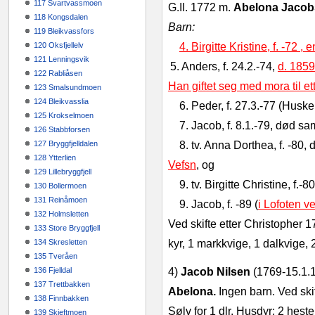
117 Svartvassmoen
G.II. 1772 m.
Abelona Jacob
118 Kongsdalen
Barn:
119 Bleikvassfors
120 Oksfjellelv
4. Birgitte Kristine, f. -72 ,
121 Lenningsvik
5
. Anders, f. 24.2.-74,
d. 1859
122 Rabliåsen
Han giftet seg med mora til e
123 Smalsundmoen
124 Bleikvasslia
6
. Peder, f. 27.3.-77 (Huske
125 Krokselmoen
7
. Jacob, f. 8.1.-79, død s
126 Stabbforsen
127 Bryggfjelldalen
8
. tv. Anna Dorthea, f. -80, 
128 Ytterlien
Vefsn
, og
129 Lillebryggfjell
9
. tv. Birgitte Christine, f.-
130 Bollermoen
131 Reinåmoen
9. Jacob, f. -89 (
i Lofoten v
132 Holmsletten
Ved skifte etter Christopher 1
133 Store Bryggfjell
134 Skresletten
kyr, 1 markkvige, 1 dalkvige, 2 
135 Tveråen
136 Fjelldal
4)
Jacob Nilsen
(1769-15.1.
137 Trettbakken
Abelona.
Ingen barn. Ved ski
138 Finnbakken
Sølv for 1 dlr. Husdyr: 2 heste
139 Skjeftmoen