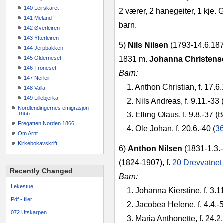
140 Leirskaret
2 værer, 2 hane­geiter, 1 kje. 
141 Meland
barn.
142 Øverleiren
143 Ytterleiren
5)
Nils Nilsen
(1793-14.6.187
144 Jerpbakken
145 Olderneset
1831 m.
Johan­na Christens
146 Troneset
Barn:
147 Nerleir
1. Anthon Christian, f. 17.6
148 Valla
149 Lillebjerka
2. Nils Andreas, f. 9.11.-33
Nordlendingernes emigrasjon
1866
3. Elling Olaus, f. 9.8.-37 
Fregatten Norden 1866
4. Ole Johan, f. 20.6.-40 (
3
Om Arnt
Kirkebokavskrift
6)
Anthon Nilsen
(1831-1.3.-
(1824­-1907), f.
20 Drevvatnet
Recently Changed
Barn:
Lekestue
1. Johanna Kierstine, f. 3.1
Pdf - filer
2. Jacobea Helene, f. 4.4.-
072 Utskarpen
3. Maria Anthonette, f. 24.2.