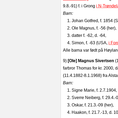
9.8.-91) f. i Grong
i N-Trøndel
Barn:
1. Johan Gotfred, f. 1854 (
2. Ole Magnus, f. -56 (her),
3. datter f. -62, d. -64,
4. Simon, f. -63 (USA,
i For
Alle barna var født på Høylan
9)
[Ole] Magnus Sivertsen
(
far­bror Thomas for kr. 2000, d
(11.4.1882-8.1.1968) fra Alst
Barn:
1. Signe Marie, f. 2.7.1904,
2. Sverre Neiberg, f. 29.4.-
3. Oskar, f. 21.3.-09 (her),
4. Haakon, f. 21.7.-13, d. 1