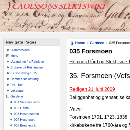
Navigate Pages
Home
/
Gardene
/
035 Forsmo
035 Forsmoen
Hjemmesiden
Meny
Hemnes Gård og Slekt, side 
Utvandring fra Reinåmo
Brukere på Reinåmoen
Første deling 1825
35. Forsmoen (Vefs
Hemnes sitt omfang
Pdf - filer
Redigert 21. juni 2009
Lekestue
Gardene
Beliggenhet og grenser, se ka
001 Sandnes indre
002 Osmo
Navn:
003 Hestnesosen
Forsmoen 1701, 1723, 1838, 1
004 Hestneset
kirkebøkene fra 1760-åra og fr
005 Brennesvik