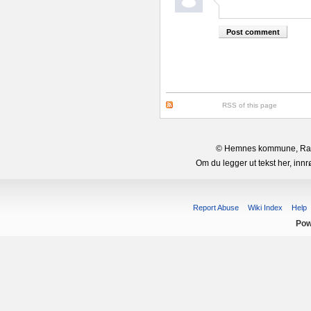
RSS of this page
© Hemnes kommune, Rana 
Om du legger ut tekst her, in
Report Abuse
Wiki Index
Help
Pow