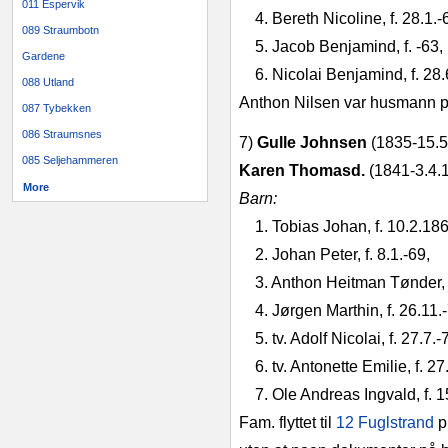
011 Espervik
4. Bereth Nicoline, f. 28.1.-
089 Straumbotn
5. Jacob Benjamind, f. -63,
Gardene
6. Nicolai Benjamind, f. 28.
088 Utland
Anthon Nilsen var husmann 
087 Tybekken
086 Straumsnes
7)
Gulle Johnsen
(1835-15.5
085 Seljehammeren
Karen Tho­masd.
(1841-3.4.
More
Barn:
1. Tobias Johan, f. 10.2.186
2. Johan Peter, f. 8.1.-69,
3. Anthon Heitman Tønder, f
4. Jørgen Marthin, f. 26.11
5. tv. Adolf Nicolai, f. 27.7.
6. tv. Antonette Emilie, f. 27
7. Ole Andreas Ingvald, f. 1
Fam. flyttet til
12 Fuglstrand
p