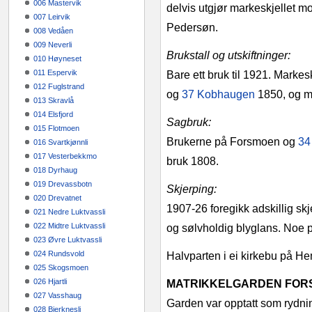
006 Mastervik
delvis utgjør markeskjel­let
007 Leirvik
Pedersøn.
008 Vedåen
009 Neverli
Brukstall og utskiftninger:
010 Høyneset
011 Espervik
Bare ett bruk til 1921. Markes
012 Fuglstrand
og
37 Kobhaugen
1850, og m
013 Skravlå
014 Elsfjord
Sagbruk:
015 Flotmoen
Brukerne på Forsmoen og
34
016 Svartkjønnli
017 Vesterbekkmo
bruk 1808.
018 Dyrhaug
019 Drevassbotn
Skjerping:
020 Drevatnet
1907-26 foregikk adskillig s
021 Nedre Luktvassli
022 Midtre Luktvassli
og sølvholdig blyglans. Noe pr
023 Øvre Luktvassli
024 Rundsvold
Halvparten i ei kirkebu på He
025 Skogsmoen
026 Hjartli
MATRIKKELGARDEN FORSM
027 Vasshaug
Garden var opptatt som rydni
028 Bjerknesli