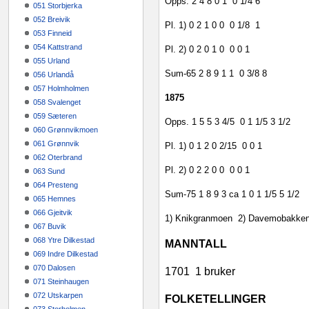
Opps.
2
4
8
0
1
0
1/4
6
051 Storbjerka
052 Breivik
Pl. 1)
0
2
1
0
0
0
1/8
1
053 Finneid
054 Kattstrand
Pl. 2)
0
2
0
1
0
0
0
1
055 Urland
Sum-65
2
8
9
1
1
0
3/8
8
056 Urlandå
057 Holmholmen
1875
058 Svalenget
059 Sæteren
Opps.
1
5
5
3
4/5
0
1 1/5
3 1/2
060 Grønnvikmoen
061 Grønnvik
Pl. 1)
0
1
2
0
2/15
0
0
1
062 Oterbrand
Pl. 2)
0
2
2
0
0
0
0
1
063 Sund
064 Presteng
Sum-75
1
8
9
3
ca 1
0
1 1/5
5 1/2
065 Hemnes
066 Gjeitvik
1) Knikgranmoen
2) Davemobakke
067 Buvik
068 Ytre Dilkestad
MANNTALL
069 Indre Dilkestad
070 Dalosen
1701
1 bruker
071 Steinhaugen
072 Utskarpen
FOLKETELLINGER