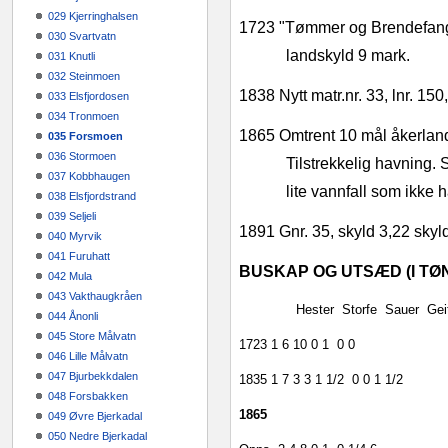
029 Kjerringhalsen
1723
"Tømmer og Brendefang. 
030 Svartvatn
landskyld 9 mark.
031 Knutli
032 Steinmoen
1838
Nytt matr.nr. 33, lnr. 150
033 Elsfjordosen
034 Tronmoen
1865
Omtrent 10 mål åkerland
035 Forsmoen
036 Stormoen
Tilstrekkelig havning. 
037 Kobbhaugen
lite vannfall som ikke 
038 Elsfjordstrand
039 Seljeli
1891
Gnr. 35, skyld 3,22 skyl
040 Myrvik
041 Furuhatt
BUSKAP OG UTSÆD (I TØ
042 Mula
043 Vakthaugkråen
Hester
Storfe
Sauer
Gei
044 Ånonli
045 Store Målvatn
1723
1
6
10
0
1
0
0
046 Lille Målvatn
047 Bjurbekkdalen
1835
1
7
3
3
1 1/2
0
0
1 1/2
048 Forsbakken
1865
049 Øvre Bjerkadal
050 Nedre Bjerkadal