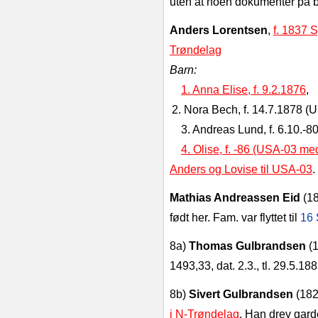
uten at noen dokumenter på byk
Anders Lorentsen
,
f. 1837 
Trøndelag
Barn:
1. Anna Elise, f. 9.2.1876
,
2
. Nora Bech, f. 14.7.1878 (
3
. Andreas Lund, f. 6.10.-8
4
. Olise, f. -86 (USA-03 me
Anders og Lovise til USA-03
.
Mathias Andreassen Eid
(1
født her. Fam. var flyttet til
16 
8a)
Thomas Gulbrandsen
(
1493,33, dat. 2.3., tl. 29.5.18
8b)
Sivert Gulbrandsen
(182
i N-Trøndelag
. Han drev gard