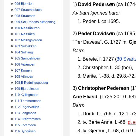
096 Bjerklien
1)
David Pedersøn
(ca 1674-
097 Straumbukten
Av barn kjennes bare:
098 Straumen
1.
Peder, f. ca 1695.
099 Sør Ranens allmenning
100 Røssåauren
2)
Peder Davidsøn
(ca 1695-
101 Røssåen
102 Mellingsjorden
"Per Davesa". G. 1727 m.
Gje
103 Solbakken
Barn:
104 Solhaug
105 Samuelmoen
1. Berete, f. 1727 (
30 Svart
106 Valåmoen
2. Christopher, f. -30 (her),
107 Korgen
3. Marite, f. -38, d. 29.8.-72.
108 Villmoen
108 B Rydningsgodset
3)
Christopher Pedersøn
(1
109 Bjurselmoen
110 Kyllingmoen
Ane Eliasd.
(1725-20.10.-68)
111 Tømmermoen
Barn:
112 Fagervolllien
113 Langmoen
1. Dordi, f. 1766, d. 12.1.-
114 Grøftremmen
2. tv. Berte Anna, f. -68,
d. 
115 Forsmoen
3. tv. Gjertrud, f. -68, d. 6.9.
116 Bygdåsen