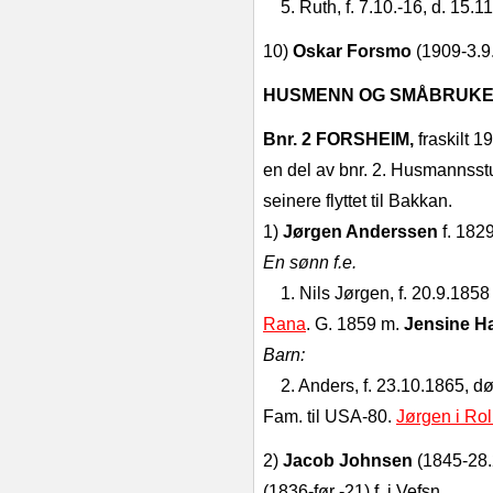
5. Ruth, f. 7.10.-16, d. 15.11
10)
Oskar Forsmo
(1909-3.9
HUSMENN OG SMÅBRUKE
Bnr. 2 FORSHEIM,
fraskilt 
en del av bnr. 2. Husmannsstu
seinere flyttet til Bakkan.
1)
Jørgen Anderssen
f. 182
En sønn f.e.
1. Nils Jørgen, f. 20.9.18
Rana
. G. 1859 m.
Jensine H
Barn:
2. Anders, f. 23.10.1865, dø
Fam. til USA-80.
Jørgen i Rol
2)
Jacob Johnsen
(1845-28.
(1836-før­ -21) f. i Vefsn.