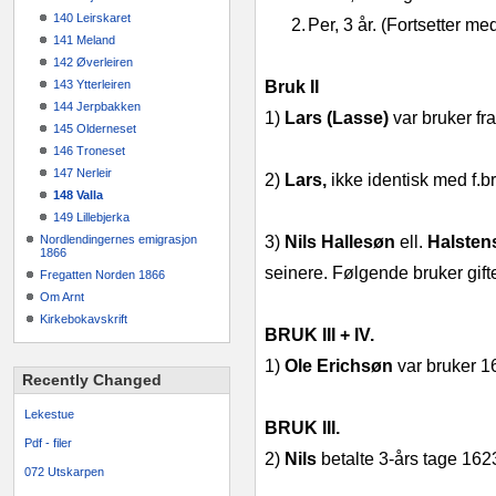
140 Leirskaret
2.
Per, 3 år. (Fortsetter med 
141 Meland
142 Øverleiren
143 Ytterleiren
Bruk II
144 Jerpbakken
1)
Lars (Lasse)
var bruker fra
145 Olderneset
146 Troneset
147 Nerleir
2)
Lars,
ikke identisk med f.br
148 Valla
149 Lillebjerka
Nordlendingernes emigrasjon
3)
Nils Hallesøn
ell.
Halste
1866
seinere. Følgende bruker gift
Fregatten Norden 1866
Om Arnt
Kirkebokavskrift
BRUK III + IV.
1)
Ole Erichsøn
var bruker 16
Recently Changed
Lekestue
BRUK III.
Pdf - filer
2)
Nils
betalte 3‑års tage 162
072 Utskarpen