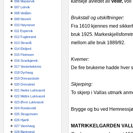
kanskje avledet av
vellir,
voll
006 Mastervik
007 Leirvik
008 Vedåen
Brukstall og utskiftninger:
009 Neverli
010 Høyneset
Fra 1610 kjennes med sikkerhet
011 Espervik
bruk 1925. Markeskjellsforretni
012 Fuglstrand
mellom alle bruk 1889/92.
013 Skravlå
014 Elsfjord
015 Flotmoen
Kverner:
016 Svartkjønnli
017 Vesterbekkmo
De fire brukerne hadde hver s
018 Dyrhaug
019 Drevassbotn
Skjerping:
020 Drevatnet
021 Nedre Luktvassli
To skjerp i Vallas utmark anm
022 Midtre Luktvassli
023 Øvre Luktvassli
024 Rundsvold
Brygge og bu ved Hemnessjøen
025 Skogsmoen
026 Hjartli
MATRIKKELGARDEN VALLA
027 Vasshaug
028 Bjerknesli