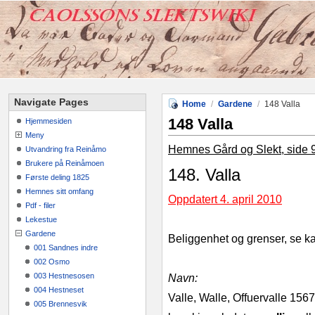
Navigate Pages
Home
/
Gardene
/
148 Valla
148 Valla
Hjemmesiden
Meny
Hemnes Gård og Slekt, side 
Utvandring fra Reinåmo
Brukere på Reinåmoen
148. Valla
Første deling 1825
Hemnes sitt omfang
Oppdatert 4. april 2010
Pdf - filer
Lekestue
Gardene
Beliggenhet og grenser, se ka
001 Sandnes indre
002 Osmo
003 Hestnesosen
Navn:
004 Hestneset
Valle, Walle, Offuervalle 156
005 Brennesvik