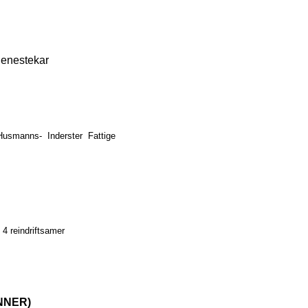
tjenestekar
Husmanns‑
Inderster
Fattige
* 4 reindriftsamer
NNER)