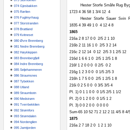
073 Storholmen
Hester
Storfe
Småfe
Rug
By
074 Gjesbakken
1723
4
36
58
1 3/4
12
4
075 Rørlien
076 Fuglmyrhaug
Hester
Storfe
Sauer
Svin
077 Storstranden
1835
4
39
49
1
0
4
12
4
8
078 Brattland
1865
079 Kvitneset
216a
2
8
17
0
0
2/5
2
1
10
080 Øvre Brennberg
216b
2
11
16
1
0
2/5
3
2
14
081 Nedre Brennberg
216c
2
12
14
0
12
2/5
3
1 2/5
12
082 Høykleppen
083 Brennbergfjell
216d
1
6
6
1
0
2/5
1 2/5
1
8
084 Indre Brennberg
216f
1
2
0
0
0
0
2/5
0
2
085 Seljehammeren
216g
1
2
3
0
0
0
1/5
2/5
3
086 Straumsnes
216h
1
7
5
0
0
2/5
1 2/5
1
8
087 Tybekken
216i
0
2
5
0
0
0
3/5
3/5
4
088 Utland
Pl. 1)
0
1
1
0
0
0
1/5
2/5
1 1/2
089 Straumbotn
Pl. 2)
0
1
2
0
0
0
1/5
1
2
090 Medstrøm
091 Tverrbekklien
Pl. 3)
0
0
2
0
0
0
0
0
0
092 Strømfors
Sum‑65
10
52
71
2
12
2
11 4/5
8 4/
093 Strømdalen
1875
094 Nordenglien
216a
2
7
18
2
0
1
2
1
10
095 Jamtjorden