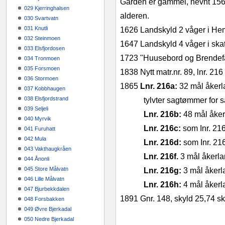
Garden er gammel, nevnt 1567 
029 Kjerringhalsen
alderen.
030 Svartvatn
031 Knutli
1626
Landskyld 2 våger i He
032 Steinmoen
1647
Landskyld 4 våger i ska
033 Elsfjordosen
1723
"Huusebord og Brendefang
034 Tronmoen
035 Forsmoen
1838
Nytt matr.nr. 89, lnr. 216
036 Stormoen
1865
Lnr. 216a:
32 mål åkerla
037 Kobbhaugen
038 Elsfjordstrand
tylvter sagtømmer for sal
039 Seljeli
Lnr. 216b:
48 mål åkerl
040 Myrvik
Lnr. 216c:
som Inr. 21
041 Furuhatt
042 Mula
Lnr. 216d:
som Inr. 21
043 Vakthaugkråen
Lnr. 216f.
3 mål åkerla
044 Ånonli
045 Store Målvatn
Lnr. 216g:
3 mål åkerl
046 Lille Målvatn
Lnr. 216h:
4 mål åkerla
047 Bjurbekkdalen
1891
Gnr. 148, skyld 25,74 s
048 Forsbakken
049 Øvre Bjerkadal
050 Nedre Bjerkadal