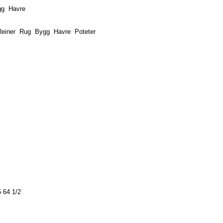
gg
Havre
Reiner
Rug
Bygg
Havre
Poteter
5
64 1/2