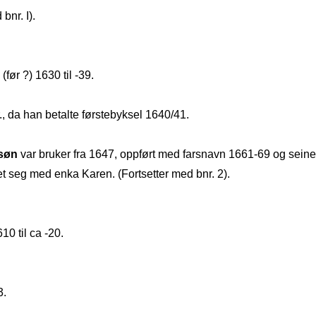
bnr. I).
 (før ?) 1630 til ‑39.
., da han betalte førstebyksel 1640/41.
nsøn
var bruker fra 1647, oppført med farsnavn 1661‑69 og sein
et seg med enka Karen. (Fortsetter med bnr. 2).
10 til ca ‑20.
3.