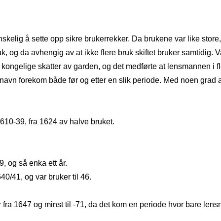
skelig å sette opp sikre brukerrekker. Da brukene var like store
, og da avhengig av at ikke flere bruk skiftet bruker samtidig. 
ongelige skatter av garden, og det medførte at lensmannen i fl
avn forekom både før og etter en slik periode. Med noen grad a
1610‑39, fra 1624 av halve bruket.
39, og så enka ett år.
40/41, og var bruker til 46.
r fra 1647 og minst til ‑71, da det kom en periode hvor bare l