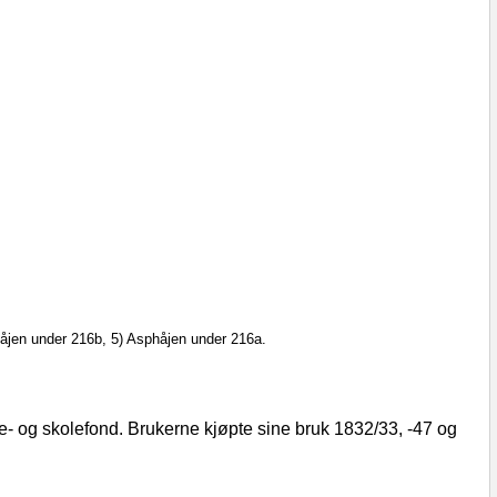
håjen under 216b, 5) Asphåjen under 216a.
e‑ og skolefond. Brukerne kjøpte sine bruk 1832/33, ‑47 og