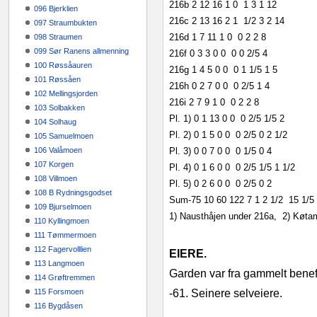
216b
2
12
16
1
0
1
3
1
12
096 Bjerklien
216c
2
13
16
2
1
1/2
3
2
14
097 Straumbukten
216d
1
7
11
1
0
0
2
2
8
098 Straumen
099 Sør Ranens allmenning
216f
0
3
3
0
0
0
0
2/5
4
100 Røssåauren
216g
1
4
5
0
0
0
1 1/5
1
5
101 Røssåen
216h
0
2
7
0
0
0
2/5
1
4
102 Mellingsjorden
216i
2
7
9
1
0
0
2
2
8
103 Solbakken
Pl. 1)
0
1
13
0
0
0
2/5
1/5
2
104 Solhaug
Pl. 2)
0
1
5
0
0
0
2/5
0
2 1/2
105 Samuelmoen
106 Valåmoen
Pl. 3)
0
0
7
0
0
0
1/5
0
4
107 Korgen
Pl. 4)
0
1
6
0
0
0
2/5
1/5
1 1/2
108 Villmoen
Pl. 5)
0
2
6
0
0
0
2/5
0
2
108 B Rydningsgodset
Sum‑75
10
60
122
7
1
2 1/2
15
1/5
109 Bjurselmoen
1) Nausthåjen under 216a,
2) Køtam
110 Kyllingmoen
111 Tømmermoen
112 Fagervolllien
EIERE.
113 Langmoen
Garden var fra gammelt benefi
114 Grøftremmen
115 Forsmoen
‑61. Seinere selveiere.
116 Bygdåsen