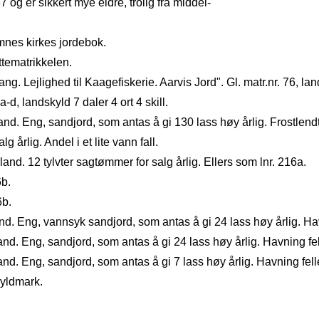
og er sikkert mye eldre, trolig fra middel-
mnes kirkes jordebok.
ttematrikkelen.
. Lejlighed til Kaagefiskerie. Aarvis Jord". Gl. matr.nr. 76, lan
 a‑d, landskyld 7 daler 4 ort 4 skill.
nd. Eng, sandjord, som antas å gi 130 lass høy årlig. Frostlendt
g årlig. Andel i et lite vann­ fall.
and. 12 tylvter sagtømmer for salg årlig. Ellers som lnr. 216a.
6b.
6b.
nd. Eng, vannsyk sandjord, som antas å gi 24 lass høy årlig. H
and. Eng, sandjord, som antas å gi 24 lass høy årlig. Havning fel
nd. Eng, sandjord, som antas å gi 7 lass høy årlig. Havning felle
kyldmark.