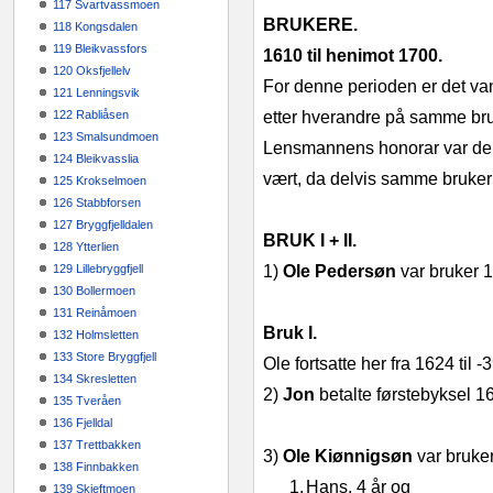
117 Svartvassmoen
BRUKERE.
118 Kongsdalen
119 Bleikvassfors
1610 til henimot 1700.
120 Oksfjellelv
For denne perioden er det van
121 Lenningsvik
122 Rabliåsen
etter hverandre på samme bruk
123 Smalsundmoen
Lensmannens honorar var de k
124 Bleikvasslia
vært, da delvis samme brukern
125 Krokselmoen
126 Stabbforsen
127 Bryggfjelldalen
BRUK I + II.
128 Ytterlien
129 Lillebryggfjell
1)
Ole Pedersøn
var bruker 
130 Bollermoen
131 Reinåmoen
Bruk I.
132 Holmsletten
133 Store Bryggfjell
Ole fortsatte her fra 1624 til ‑
134 Skresletten
2)
Jon
betalte førstebyksel 16
135 Tveråen
136 Fjelldal
137 Trettbakken
3)
Ole Kiønnigsøn
var bruke
138 Finnbakken
1.
Hans, 4 år og
139 Skjeftmoen