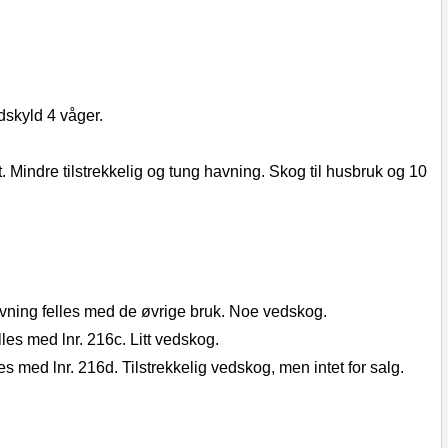
dskyld 4 våger.
. Mindre tilstrekkelig og tung havning. Skog til husbruk og 10
avning felles med de øvrige bruk. Noe vedskog.
les med lnr. 216c. Litt vedskog.
s med lnr. 216d. Tilstrekkelig vedskog, men intet for salg.