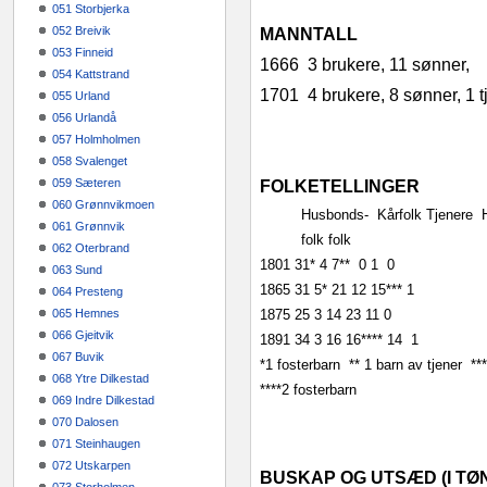
051 Storbjerka
052 Breivik
MANNTALL
053 Finneid
1666
3 brukere, 11 sønner,
054 Kattstrand
1701
4 brukere, 8 sønner, 1 
055 Urland
056 Urlandå
057 Holmholmen
058 Svalenget
059 Sæteren
FOLKETELLINGER
060 Grønnvikmoen
Husbonds‑
Kårfolk
Tjenere
061 Grønnvik
folk
folk
062 Oterbrand
1801
31*
4
7**
0
1
0
063 Sund
1865
31
5*
21
12
15***
1
064 Presteng
065 Hemnes
1875
25
3
14
23
11
0
066 Gjeitvik
1891
34
3
16
16****
14
1
067 Buvik
*1 fosterbarn
** 1 barn av tjener
**
068 Ytre Dilkestad
****2 fosterbarn
069 Indre Dilkestad
070 Dalosen
071 Steinhaugen
072 Utskarpen
BUSKAP OG UTSÆD (I TØ