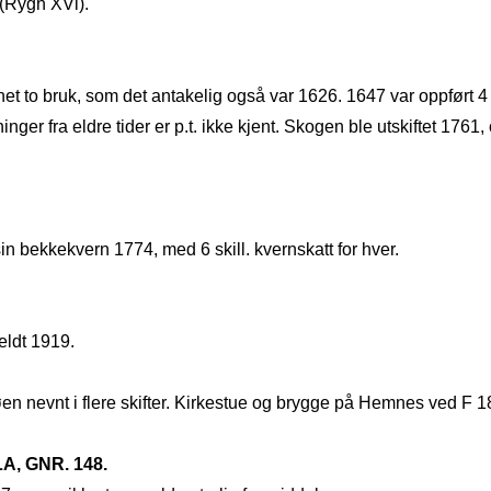
 (Rygh XVl).
 to bruk, som det antakelig også var 1626. 1647 var oppført 4 lik
nger fra eldre tider er p.t. ikke kjent. Skogen ble utskiftet 1761,
in bekkekvern 1774, med 6 skill. kvernskatt for hver.
eldt 1919.
 nevnt i flere skifter. Kirkestue og brygge på Hemnes ved F 1
, GNR. 148.