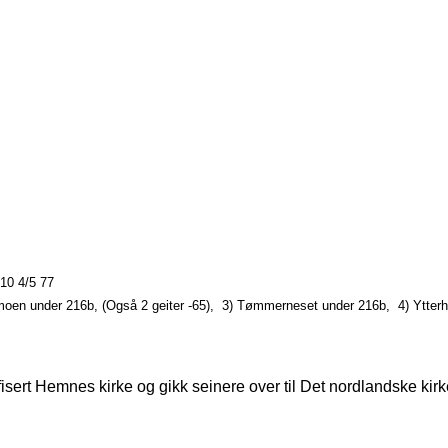
10 4/5
77
oen under 216b, (Også 2 geiter ‑65),
3) Tømmerneset under 216b,
4) Ytter
sert Hemnes kirke og gikk seinere over til Det nordlandske kirk