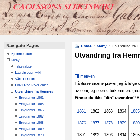
Navigate Pages
Home
/
Meny
/
Utvandring fra 
Utvandring fra Hem
Hjemmesiden
Meny
Tillitsvalgte
Lag din egen wiki
Til menyen
Våre Forfedre
På disse sidene prøver jeg å følge 
Folk i Red River dalen
av dem, og noen etterkommere (men la
Utvandring fra Hemnes
Finner du ikke "din" utvandrer
? B
Emigranter 1861
Emigranter 1865
Emigranter 1866
1861
1862
1863
1864
1865
Emigranter 1867
Emigranter 1868
1876
1877
1878
1879
1880
Emigranter 1869
1891
1892
1893
1894
1895
Emigranter 1870