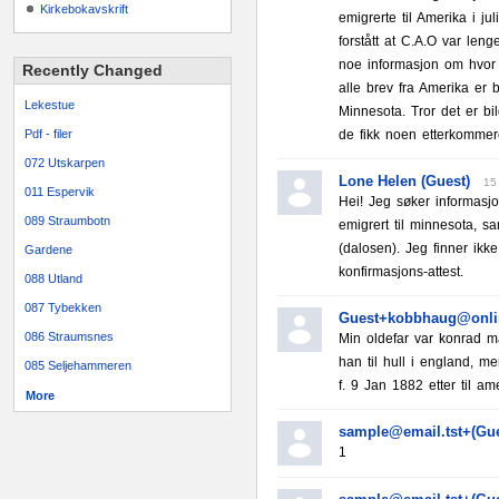
Kirkebokavskrift
emigrerte til Amerika i j
forstått at C.A.O var len
noe informasjon om hvor
Recently Changed
alle brev fra Amerika er 
Lekestue
Minnesota. Tror det er bi
Pdf - filer
de fikk noen etterkommer
072 Utskarpen
Lone Helen (Guest)
15
011 Espervik
Hei! Jeg søker informasj
089 Straumbotn
emigrert til minnesota, 
(dalosen). Jeg finner ikk
Gardene
konfirmasjons-attest.
088 Utland
087 Tybekken
Guest+kobbhaug@onlin
086 Straumsnes
Min oldefar var konrad ma
han til hull i england, 
085 Seljehammeren
f. 9 Jan 1882 etter til a
More
sample@email.tst+(Gue
1