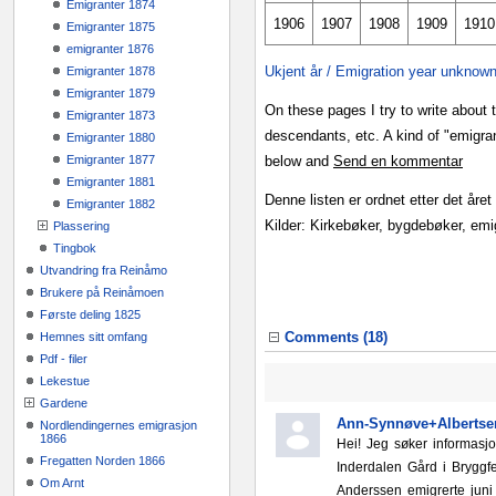
Emigranter 1874
1906
1907
1908
1909
1910
Emigranter 1875
emigranter 1876
Ukjent år / Emigration year unknow
Emigranter 1878
Emigranter 1879
On these pages I try to write about
Emigranter 1873
descendants, etc. A kind of "emigran
Emigranter 1880
Emigranter 1877
below and
Send en kommentar
Emigranter 1881
Denne listen er ordnet etter det året
Emigranter 1882
Kilder: Kirkebøker, bygdebøker, emi
Plassering
Tingbok
Utvandring fra Reinåmo
Brukere på Reinåmoen
Første deling 1825
Comments (
18
)
Hemnes sitt omfang
Pdf - filer
Lekestue
Gardene
Ann-Synnøve+Albertse
Nordlendingernes emigrasjon
1866
Hei! Jeg søker informasjo
Fregatten Norden 1866
Inderdalen Gård i Bryggf
Om Arnt
Anderssen emigrerte jun