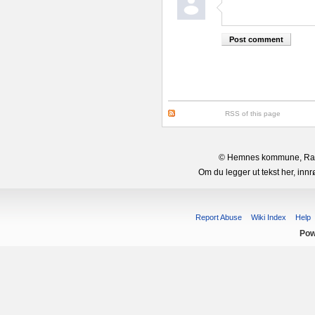
RSS of this page
© Hemnes kommune, Rana 
Om du legger ut tekst her, in
Report Abuse
Wiki Index
Help
Pow