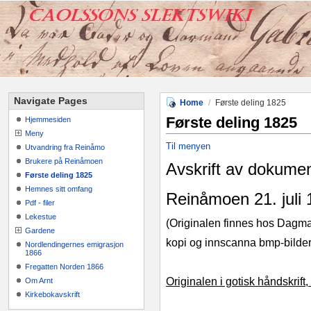
Navigate Pages
Home
/
Første deling 1825
Første deling 1825
Hjemmesiden
Meny
Til menyen
Utvandring fra Reinåmo
Brukere på Reinåmoen
Avskrift av dokument
Første deling 1825
Hemnes sitt omfang
Reinåmoen 21. juli 
Pdf - filer
Lekestue
(Originalen finnes hos Dagm
Gardene
kopi og innscanna bmp-bilder
Nordlendingernes emigrasjon
1866
Fregatten Norden 1866
Originalen i gotisk håndskrift, 
Om Arnt
Kirkebokavskrift