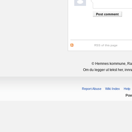
RSS of this page
© Hemnes kommune, Rana 
Om du legger ut tekst her, in
Report Abuse
Wiki Index
Help
Pow