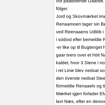
vor paaboende Gaarde, h
fölger.
Jord og Skovmærket ime
Renaamoen tager sin Be
ved Reenaaens Udlöb i 
i södost efter bemeldte 
-er like op til Bugtenget 
gaar tvers over et höit
kaldet, hvor 3 Stene i n
i ret Linie blev nedsat 
den överste nedsat Stee
förmeldte Renaaelv og t
Mærket igjen forlader El
lavt Næs, efter en derov