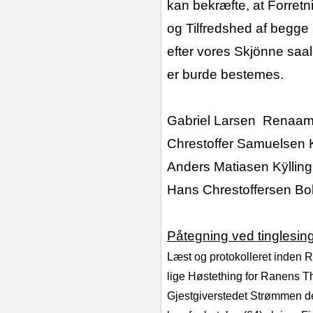
kan bekræfte, at Forre
og Tilfredshed af begge 
efter vores Skjönne saa
er burde bestemes.
Gabriel Larsen
Renaam
Chrestoffer Samuelsen
K
Anders Matiasen
Kÿllin
Hans Chrestoffersen
Bo
Påtegning ved tinglesin
Læst og protokolleret inden R
lige Høstething for Ranens T
Gjestgiverstedet Strømmen d