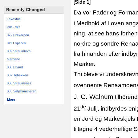
[
Side 1
]
Recently Changed
Da vor Fader og Forma
Lekestue
i Medhold af Loven ang
Pdf - filer
ning, at see hans forhen 
072 Utskarpen
nordre og söndre Renaam
011 Espervik
089 Straumbotn
fra hinanden efter indb
Gardene
Mærker.
088 Utland
Thi bleve vi underskre
087 Tybekken
086 Straumsnes
ovennente Renaamoens
085 Seljehammeren
J. G. Walnum
tilhörend
More
de
21
Julij, indbÿrdes en
en Jord og Markeskjels 
tiltagne 4 vederheftige