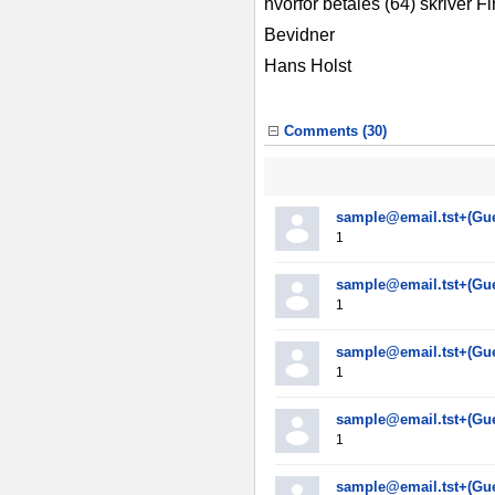
hvorfor betales (64) skriver Fi
Bevidner
Hans Holst
Comments (
30
)
sample@email.tst+(Gue
1
sample@email.tst+(Gue
1
sample@email.tst+(Gue
1
sample@email.tst+(Gue
1
sample@email.tst+(Gue