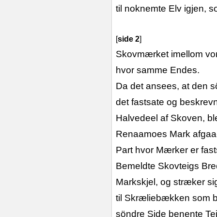
til noknemte Elv igjen, s
[
side 2
]
Skovmærket imellom vor
hvor samme Endes.
Da det ansees, at den 
det fastsate og beskrevn
Halvedeel af Skoven, bl
Renaamoes Mark afgaaet,
Part hvor Mærker er fast
Bemeldte Skovteigs Bre
Markskjel, og stræker si
til Skræliebækken som b
söndre Side benente Tei