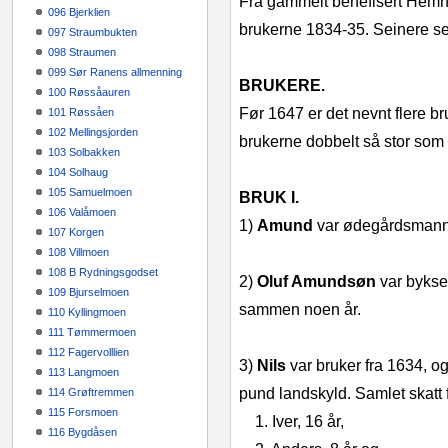
Fra gammelt benefisert Hemnes
096 Bjerklien
brukerne 1834-35. Seinere se
097 Straumbukten
098 Straumen
099 Sør Ranens allmenning
BRUKERE.
100 Røssåauren
Før 1647 er det nevnt flere b
101 Røssåen
102 Mellingsjorden
brukerne dobbelt så stor som
103 Solbakken
104 Solhaug
105 Samuelmoen
BRUK I.
106 Valåmoen
1)
Amund
var ødegårdsmann f
107 Korgen
108 Villmoen
108 B Rydningsgodset
2)
Oluf Amundsøn
var byksel
109 Bjurselmoen
sammen noen år.
110 Kyllingmoen
111 Tømmermoen
112 Fagervolllien
3)
Nils
var bruker fra 1634, o
113 Langmoen
pund landskyld. Samlet skatt
114 Grøftremmen
115 Forsmoen
1. Iver, 16 år,
116 Bygdåsen