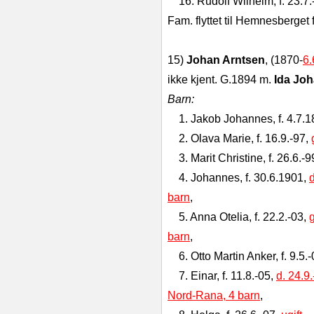
16. Rudolf Wilhelm, f. 23.7.
Fam. flyttet til Hemnesberget 
15)
Johan Arntsen
, (1870-
6.
ikke kjent. G.1894 m.
Ida Jo
Barn:
1. Jakob Johannes, f. 4.7.
2. Olava Marie, f. 16.9.-97,
3. Marit Christine, f. 26.6.-9
4. Johannes, f. 30.6.1901,
d
barn
,
5. Anna Otelia, f. 22.2.-03,
barn
,
6. Otto Martin Anker, f. 9.5.
7. Einar, f. 11.8.-05,
d. 24.9
Nord-Rana, 4 barn
,