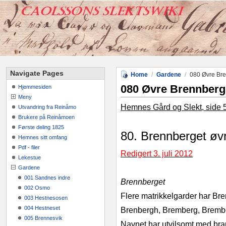
Navigate Pages
Home
/
Gardene
/
080 Øvre Br
080 Øvre Brennberg
Hjemmesiden
Meny
Hemnes Gård og Slekt, side 
Utvandring fra Reinåmo
Brukere på Reinåmoen
Første deling 1825
80. Brennberget øv
Hemnes sitt omfang
Pdf - filer
Redigert 3. juli 2012
Lekestue
Gardene
001 Sandnes indre
Brennberget
002 Osmo
Flere matrikkelgarder har Bre
003 Hestnesosen
004 Hestneset
Brenbergh, Bremberg, Brembe
005 Brennesvik
Navnet har utvilsomt med bran