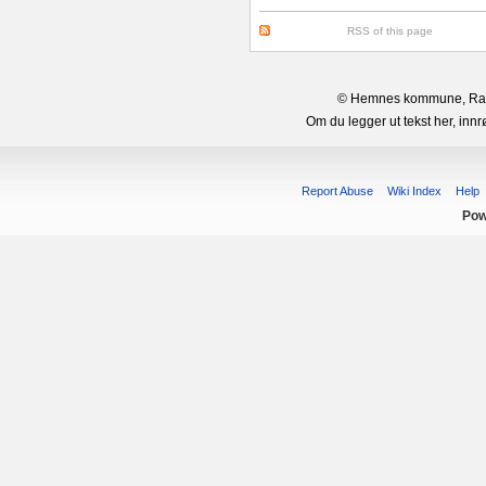
RSS of this page
© Hemnes kommune, Rana 
Om du legger ut tekst her, in
Report Abuse
Wiki Index
Help
Pow