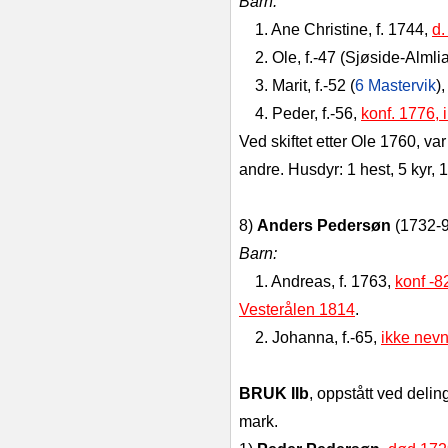
Barn:
1. Ane Christine, f. 1744,
d.
2. Ole, f.-47 (Sjøside-Almli
3. Marit, f.-52 (
6 Mastervik
),
4. Peder, f.-56,
konf. 1776, 
Ved skiftet etter Ole 1760, va
andre. Husdyr: 1 hest, 5 kyr, 
8)
Anders Pedersøn
(1732-9
Barn:
1. Andreas, f. 1763,
konf -8
Vesterålen 1814
.
2. Johanna, f.-65,
ikke nevnt
BRUK IIb
, oppstått ved delin
mark.