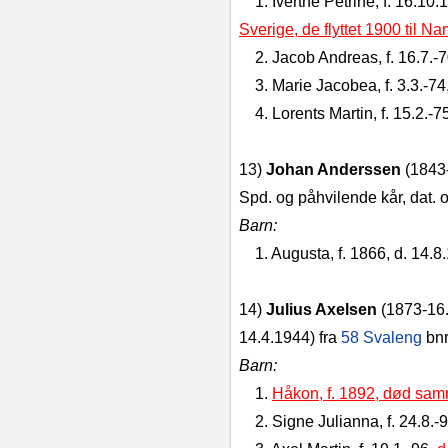
1. Iverthe Petrine, f. 16.10
Sverige, de flyttet 1900 til Na
2. Jacob Andreas, f. 16.7.-
3. Marie Jacobea, f. 3.3.-74
4. Lorents Martin, f. 15.2.-
13)
Johan Anderssen
(1843-
Spd. og påhvilende kår, dat. o
Barn:
1. Augusta, f. 1866, d. 14.8
14)
Julius Axelsen
(1873-16.
14.4.1944) fra
58 Svaleng
bnr
Barn:
1.
Håkon, f. 1892, død sam
2. Signe Julianna, f. 24.8.-