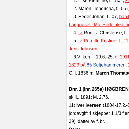
1. Else Kierstine, f. 1804,
k
2. Maren Hendricha, f. -05 (
3. Peder Johan, f .-07,
han 
Langneset i Mo. Peder ikke ne
4.
tv.
Ronica Christense, f. 
5.
tv. Pernille Kristine, f. 
Jens Johnsen
,
6.Vilken, f. 19.6.-25,
d. 191
1823 på
85 Seljehammeren
,
G.II. 1836 m.
Maren Thomas
Bnr. 1 (lnr. 265a) HØGB
skill., 1891: M. 2,76.
11)
Iver Iversen
(1804-17.2.-
jordavgift 4 skjepper 1 1/3 fl
39), datter av f. br.