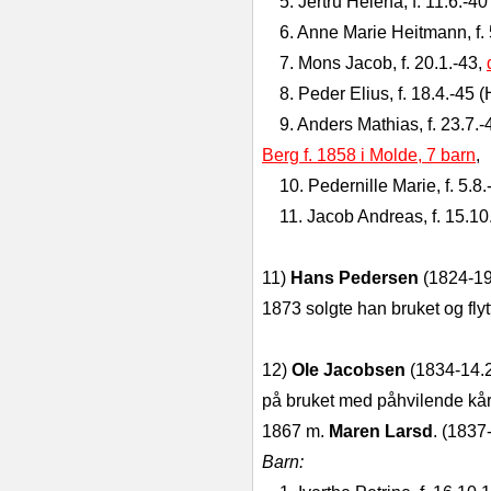
5. Jertru Helena, f. 11.6.-40 
6. Anne Marie Heitmann, f. 5
7. Mons Jacob, f. 20.1.-43,
8. Peder Elius, f. 18.4.-45 
9. Anders Mathias, f. 23.7.-
Berg f. 1858 i Molde, 7 barn
,
10. Pedernille Marie, f. 5.8.
11. Jacob Andreas, f. 15.10
11)
Hans Pedersen
(1824-1915
1873 solgte han bruket og flytt
12)
Ole Jacobsen
(1834-14.2
på bruket med påhvilende kårfo
1867 m.
Maren Larsd
. (1837
Barn: