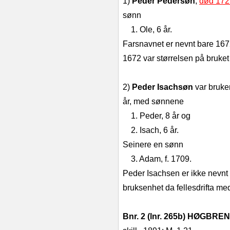
1)
Peder Pedersøn
,
død 172
sønn
1. Ole, 6 år.
Farsnavnet er nevnt bare 1672
1672 var størrelsen på bruket
2)
Peder Isachsøn
var bruker
år, med sønnene
1. Peder, 8 år og
2. Isach, 6 år.
Seinere en sønn
3. Adam, f. 1709.
Peder Isachsen er ikke nevnt 
bruksenhet da fellesdrifta m
Bnr. 2 (lnr. 265b) HØGB