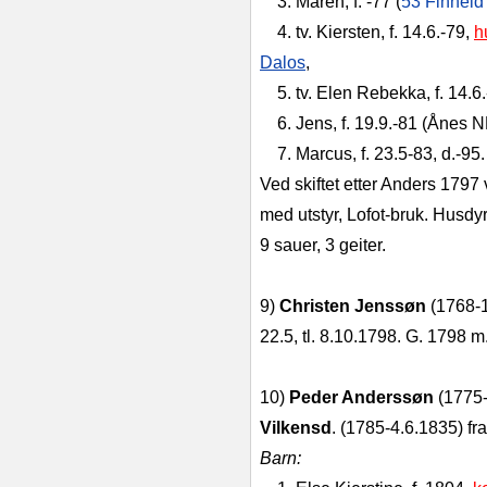
3. Maren, f. -77 (
53 Finneid
4. tv. Kiersten, f. 14.6.-79,
h
Dalos
,
5. tv. Elen Rebekka, f. 14.6
6. Jens, f. 19.9.-81 (Ånes N
7. Marcus, f. 23.5-83, d.-95.
Ved skiftet etter Anders 1797 
med utstyr, Lofot-bruk. Husdyr
9 sauer, 3 geiter.
9)
Christen Jenssøn
(1768-1
22.5, tl. 8.10.1798. G. 1798 
10)
Peder Anderssøn
(1775-2
Vilkensd
. (1785-4.6.1835) 
Barn: