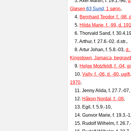
3. Axel Martin, f. 19.1.-96,
d
Gløsen
63 Sund
, 1 sønn
,
4
.
Bernhard Teodor, f. -98, d
5
.
Hilda Marie, f. -99, d. 191
6. Thorvald Sand, f. 30.4.1
7. Arthur, f. 27.6.-02. d.str.,
8. Artur Johan, f. 5.8.-03,
d.
Kingstown, Jamaica, begravd
9.
Helge Motzfeldt, f. -04, gi
10.
Vally, f. -06, d. -80, u
1970
,
11. Jenny Alida, f. 27.7.-07,
12.
Håkon Nordal, f. -08
,
13. Egil, f. 5.9.-10,
14. Gunvor Marie, f. 19.3.-
15. Rudolf Wilhelm, f. 26.7.