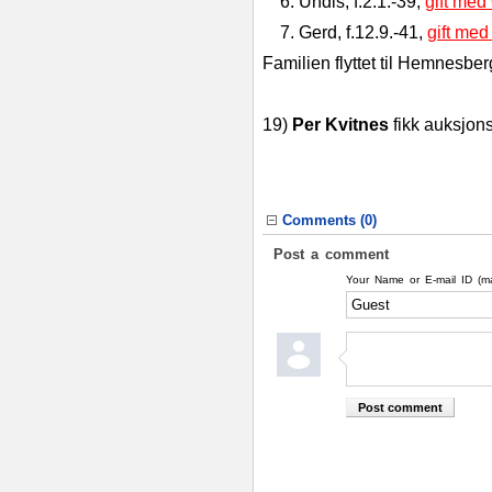
6. Undis, f.2.1.-39,
gift med
7. Gerd, f.12.9.-41,
gift med
Familien flyttet til Hemnesbe
19)
Per Kvitnes
fikk auksjons
Comments (
0
)
Post a comment
Your Name or E-mail ID (m