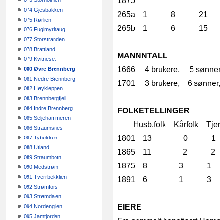
1875
073 Storholmen
074 Gjesbakken
265a 1 8 
075 Rørlien
265b 1 6 1
076 Fuglmyrhaug
077 Storstranden
078 Brattland
MANNNTALL
079 Kvitneset
1666 4 brukere, 5 sønner,
080 Øvre Brennberg
081 Nedre Brennberg
1701 3 brukere, 6 sønner, 
082 Høykleppen
083 Brennbergfjell
084 Indre Brennberg
FOLKETELLINGER
085 Seljehammeren
Husb.folk Kårfolk Tjene
086 Straumsnes
1801 13 0
087 Tybekken
088 Utland
1865 11 2
089 Straumbotn
1875 8 3 
090 Medstrøm
091 Tverrbekklien
1891 6 1 
092 Strømfors
093 Strømdalen
EIERE
094 Nordenglien
095 Jamtjorden