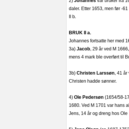
2)
Johannes
var bruker fra 1
daler. Etter 1653, men før -6
II b.
BRUK II a.
Johannes fortsatte her med 16 
3a)
Jacob
, 29 år ved M 1666,
mens 4 mark ble overført til Br
3b)
Christen Larssøn
, 41 år
Christen hadde sønner.
4)
Ole Pedersøn
(1654/58-173
1680. Ved M 1701 var hans ald
Jens, 14 år og dreng hos Ole 