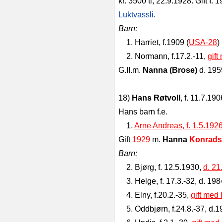
kr. 3500 tl, 22.9.1928. Gift I
Luktvassli
.
Barn:
1. Harriet, f.1909 (
USA-28
)
2. Normann, f.17.2.-11,
gift
G.II.m.
Nanna (Brose)
d. 195
18)
Hans Røtvoll
, f. 11.7.19
Hans barn f.e.
1.
Arne Andreas, f. 1.5.19
Gift
1929
m.
Hanna
Konrad
Barn:
2. Bjørg, f. 12.5.1930,
d. 21
3. Helge, f. 17.3.-32, d. 198
4. Elny, f.20.2.-35,
gift med 
5. Oddbjørn, f.24.8.-37, d.