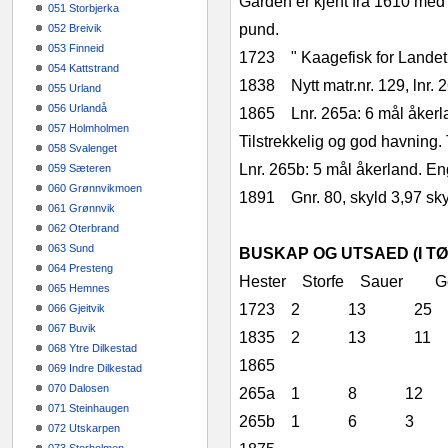
Garden er kjent fra 1610 me
051 Storbjerka
pund.
052 Breivik
053 Finneid
1723 " Kaagefisk for Landet. 
054 Kattstrand
1838 Nytt matr.nr. 129, lnr. 26
055 Urland
056 Urlandå
1865 Lnr. 265a: 6 mål åkerlan
057 Holmholmen
Tilstrekkelig og god havning. 
058 Svalenget
Lnr. 265b: 5 mål åkerland. Eng
059 Sæteren
060 Grønnvikmoen
1891 Gnr. 80, skyld 3,97 sk
061 Grønnvik
062 Oterbrand
063 Sund
BUSKAP OG UTSAED (I T
064 Presteng
Hester Storfe Sauer Ge
065 Hemnes
1723 2 13 
066 Gjeitvik
067 Buvik
1835 2 13 1
068 Ytre Dilkestad
1865
069 Indre Dilkestad
070 Dalosen
265a 1 8 1
071 Steinhaugen
265b 1 6 
072 Utskarpen