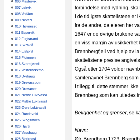
006 Mastervik
forbindelse med rydning, skal
007 Leirvik
008 Vedåen
I de tidligste skattelistene er 
009 Neverli
fra de andre, da eieren her 
010 Høyneset
011 Espervik
1647 er de øvrige brukene s
012 Fuglstrand
en viss margin av usikkerhet
013 Skravlå
Brennbergfjell ved hjelp av l
014 Elsfjord
015 Flotmoen
skattelistene presise angivels
016 Svartkjønnli
Også etter 1704 volder navnbr
017 Vesterbekkmo
018 Dyrhaug
samlenavnet Brennberg som 
019 Drevassbotn
I tillegg til dette stemmer 
020 Drevatnet
Brennberg som kan utledes fr
021 Nedre Luktvassli
022 Midtre Luktvassli
023 Øvre Luktvassli
Beliggenhet og grenser
, se ka
024 Rundsvold
025 Skogsmoen
026 Hjartli
Navn:
027 Vasshaug
Øfr. Brendberg 1723, Brændb
028 Bjerknesli