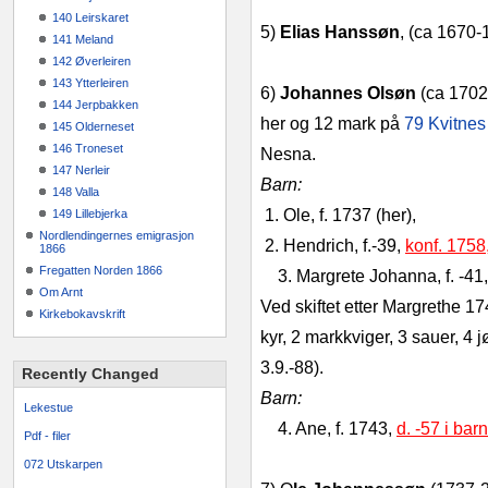
140 Leirskaret
5)
Elias Hanssøn
, (ca 1670-
141 Meland
142 Øverleiren
143 Ytterleiren
6)
Johannes Olsøn
(ca 1702-
144 Jerpbakken
her og 12 mark på
79 Kvitnes
145 Olderneset
146 Troneset
Nesna.
147 Nerleir
Barn:
148 Valla
1. Ole, f. 1737 (her),
149 Lillebjerka
Nordlendingernes emigrasjon
2. Hendrich, f.-39,
konf. 1758,
1866
Fregatten Norden 1866
3. Margrete Johanna, f. -41
Om Arnt
Ved skiftet etter Margrethe 17
Kirkebokavskrift
kyr, 2 markkviger, 3 sauer, 4 
3.9.-88).
Recently Changed
Barn:
Lekestue
4. Ane, f. 1743,
d. -57 i ba
Pdf - filer
072 Utskarpen