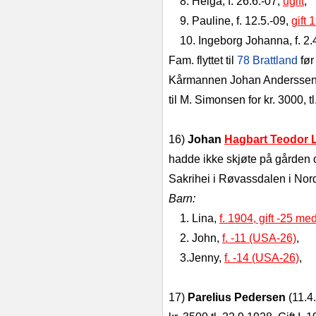
8. Helga, f. 26.6.-07,
ugift
,
9. Pauline, f. 12.5.-09,
gift
10. Ingeborg Johanna, f. 2.
Fam. flyttet til
78 Brattland
før
Kårmannen Johan Anderssen va
til M. Simonsen for kr. 3000, t
16)
Johan
Hagbart Teodor 
hadde ikke skjøte på gården o
Sakrihei i Røvassdalen i Nor
Barn:
1. Lina,
f. 1904, gift -25 m
2. John,
f. -11 (USA-26)
,
3.Jenny,
f. -14 (USA-26)
,
17)
Parelius Pedersen
(11.4