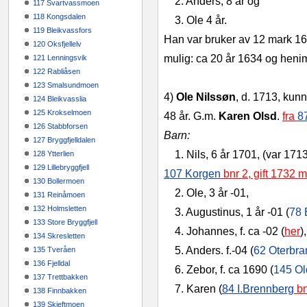
2. Anders, 8 år og
117 Svartvassmoen
118 Kongsdalen
3. Ole 4 år.
119 Bleikvassfors
Han var bruker av 12 mark 16
120 Oksfjellelv
mulig: ca 20 år 1634 og henim
121 Lenningsvik
122 Rabliåsen
123 Smalsundmoen
4)
Ole Nilssøn
, d. 1713, kun
124 Bleikvasslia
125 Krokselmoen
48 år. G.m.
Karen Olsd
.
fra
8
126 Stabbforsen
Barn:
127 Bryggfjelldalen
1. Nils, 6 år 1701, (var 171
128 Ytterlien
129 Lillebryggfjell
107 Korgen
bnr 2, gift 1732 
130 Bollermoen
2. Ole, 3 år -01,
131 Reinåmoen
132 Holmsletten
3. Augustinus, 1 år -01 (
78 
133 Store Bryggfjell
4. Johannes, f. ca -02 (
her
),
134 Skresletten
5. Anders. f.-04 (
62 Oterbra
135 Tveråen
136 Fjelldal
6. Zebor, f. ca 1690 (
145 Ol
137 Trettbakken
7. Karen (
84 I.Brennberg
bn
138 Finnbakken
139 Skjeftmoen