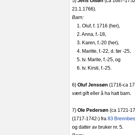
5)
Jens Olsøn
(ca 1687-1752),
21.1.1766).
Barn:
1. Oluf, f. 1716 (her),
2. Anna, f.-18,
3. Karen, f.-20 (her),
4. Maritte, f.-22, d. før -25,
5. tv. Marite, f.-25, og
6. tv. Kirsti, f.-25.
6)
Oluf Jenssøn
(1716-ca 1742
vært gift eller å ha hatt barn.
7)
Ole Pedersøn
(ca 1721-1760
(1717-1742-) fra
83 Brennberg
og datter av bruker nr. 5.