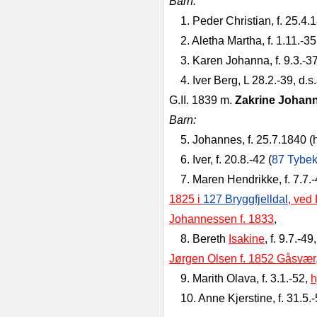
Barn:
1. Peder Christian, f. 25.4.1
2. Aletha Martha, f. 1.11.-35,
3. Karen Johanna, f. 9.3.-3
4. Iver Berg, L 28.2.-39, d.s.
G.II. 1839 m.
Zakrine Johan
Barn:
5. Johannes, f. 25.7.1840 (h
6. Iver, f. 20.8.-42 (
87 Tybe
7. Maren Hendrikke, f. 7.7.
1825 i
127 Bryggfjelldal
, ved
Johannessen f. 1833
,
8. Bereth
Isakine
, f. 9.7.-49
Jørgen Olsen f. 1852 Gåsvær
9. Marith Olava, f. 3.1.-52,
h
10. Anne Kjerstine, f. 31.5.-