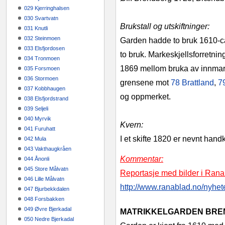
029 Kjerringhalsen
030 Svartvatn
Brukstall og utskiftninger:
031 Knutli
032 Steinmoen
Garden hadde to bruk 1610-ca 
033 Elsfjordosen
to bruk. Markeskjellsforretn
034 Tronmoen
1869 mellom bruka av innmark
035 Forsmoen
036 Stormoen
grensene mot
78 Brattland
,
7
037 Kobbhaugen
og oppmerket.
038 Elsfjordstrand
039 Seljeli
040 Myrvik
Kvern:
041 Furuhatt
I et skifte 1820 er nevnt hand
042 Mula
043 Vakthaugkråen
Kommentar:
044 Ånonli
045 Store Målvatn
Reportasje med bilder i Rana
046 Lille Målvatn
http://www.ranablad.no/nyhet
047 Bjurbekkdalen
048 Forsbakken
049 Øvre Bjerkadal
MATRIKKELGARDEN BREN
050 Nedre Bjerkadal