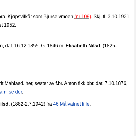
l mora. Kjøpsvilkår som Bjurselvmoen
(nr 109)
. Skj. tl. 3.10.1931.
tet 1952.
en, dat. 16.12.1855.
G. 1846 m.
Elisabeth Nilsd.
(1825-
it Mahiasd. her, søster av f.br. Anton fikk bbr. dat. 7.10.1876,
am. se der
.
ilsd.
(1882-2.7.1942) fra
46 Målvatnet lille
.