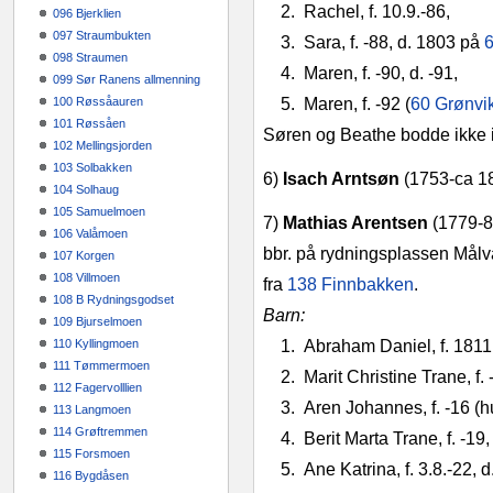
2.
Rachel, f. 10.9.‑86,
096 Bjerklien
097 Straumbukten
3.
Sara, f. -88, d. 1803 på
6
098 Straumen
4.
Maren, f. -90, d. ‑91,
099 Sør Ranens allmenning
100 Røssåauren
5.
Maren, f. -92 (
60 Grønv
101 Røssåen
Søren og Beathe bodde ikke 
102 Mellingsjorden
103 Solbakken
6)
Isach Arntsøn
(1753‑ca 18
104 Solhaug
105 Samuelmoen
7)
Mathias Arentsen
(1779‑8
106 Valåmoen
bbr. på rydningsplassen Målva
107 Korgen
108 Villmoen
fra
138 Finnbakken
.
108 B Rydningsgodset
Barn:
109 Bjurselmoen
110 Kyllingmoen
1.
Abraham Daniel, f. 1811 
111 Tømmermoen
2.
Marit Christine Trane, f.
112 Fagervolllien
3.
Aren Johannes, f. -16 (
113 Langmoen
114 Grøftremmen
4.
Berit Marta Trane, f. ‑19,
115 Forsmoen
5.
Ane Katrina, f. 3.8.‑22, d
116 Bygdåsen