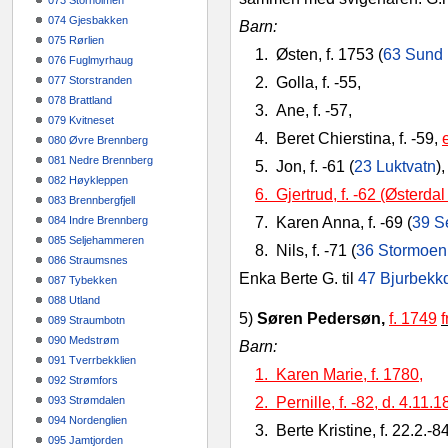
073 Storholmen
074 Gjesbakken
Barn:
075 Rørlien
1.
Østen, f. 1753 (
63 Sund
076 Fuglmyrhaug
077 Storstranden
2.
Golla, f. -55,
078 Brattland
3.
Ane, f. -57,
079 Kvitneset
4.
Beret Chierstina, f. -59,
080 Øvre Brennberg
081 Nedre Brennberg
5.
Jon, f. -61 (
23 Luktvatn
),
082 Høykleppen
6. Gjertrud, f. -62 (Østerda
083 Brennbergfjell
084 Indre Brennberg
7
.
Karen Anna, f. -69 (
39 Se
085 Seljehammeren
8
.
Nils, f. -71 (
36 Stormoen
086 Straumsnes
Enka Berte G. til
47 Bjurbekk
087 Tybekken
088 Utland
5)
Søren Pedersøn,
f. 1749
089 Straumbotn
090 Medstrøm
Barn:
091 Tverrbekklien
1.
Karen Marie, f. 1780,
092 Strømfors
093 Strømdalen
2. Pernille, f. -82
, d. 4.11.1
094 Nordenglien
3. Berte Kristine, f. 22.2.-
095 Jamtjorden