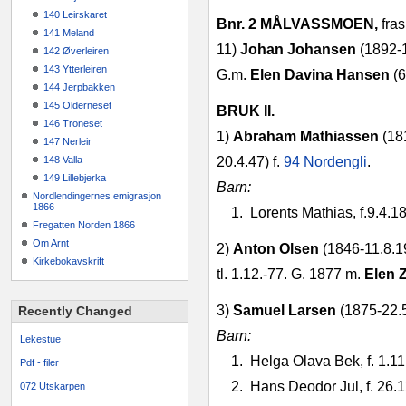
140 Leirskaret
Bnr. 2 MÅLVASSMOEN,
fras
141 Meland
11)
Johan Johansen
(1892‑1
142 Øverleiren
143 Ytterleiren
G.m.
Elen Davina Hansen
(
144 Jerpbakken
145 Olderneset
BRUK II.
146 Troneset
1)
Abraham Mathiassen
(18
147 Nerleir
148 Valla
20.4.47) f.
94 Nordengli
.
149 Lillebjerka
Barn:
Nordlendingernes emigrasjon
1866
1.
Lorents Mathias, f.9.4.1
Fregatten Norden 1866
Om Arnt
2)
Anton Olsen
(1846‑11.8.
Kirkebokavskrift
tl. 1.12.‑77.
G. 1877 m.
Elen 
3)
Samuel Larsen
(1875‑22.
Recently Changed
Barn:
Lekestue
1.
Helga Olava Bek, f. 1.11
Pdf - filer
2.
Hans Deodor Jul, f. 26.
072 Utskarpen