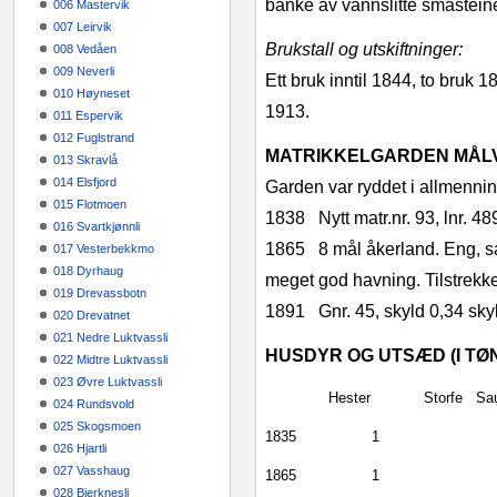
banke av vannslitte småstein
006 Mastervik
007 Leirvik
Brukstall og utskiftninger:
008 Vedåen
009 Neverli
Ett bruk inntil 1844, to bru
010 Høyneset
1913.
011 Espervik
012 Fuglstrand
MATRIKKELGARDEN MÅLVA
013 Skravlå
014 Elsfjord
Garden var ryddet i allmennin
015 Flotmoen
1838
Nytt matr.nr. 93, lnr. 48
016 Svartkjønnli
1865
8 mål åkerland. Eng, s
017 Vesterbekkmo
018 Dyrhaug
meget god havning. Tilstrekk
019 Drevassbotn
1891
Gnr. 45, skyld 0,34 sk
020 Drevatnet
021 Nedre Luktvassli
HUSDYR OG UTSÆD (I TØ
022 Midtre Luktvassli
023 Øvre Luktvassli
Hester
Storfe
Sa
024 Rundsvold
025 Skogsmoen
1835
1
026 Hjartli
027 Vasshaug
1865
1
028 Bjerknesli