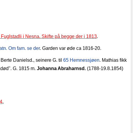
til Fuglstadli i Nesna. Skifte på begge der i 1813
.
atn. Om fam. se der
. Garden var øde ca 1816‑20.
Berte Danielsd., seinere G. til
65 Hemnessjøen
. Mathias fikk
radød".
G. 1815 m.
Johanna Abraharnsd.
(1788‑19.8.1854)
54
,