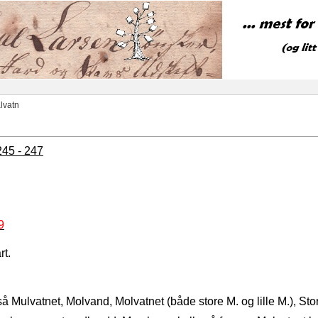
lvatn
245 - 247
9
rt.
å Mulvatnet, Molvand, Molvatnet (både store M. og lille M.), S