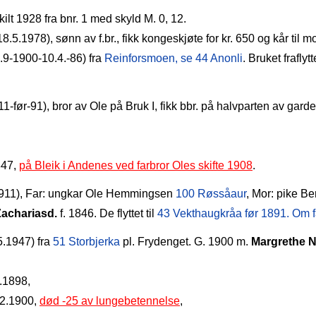
kilt 1928 fra bnr. 1 med skyld M. 0, 12.
8.5.1978), sønn av f.br., fikk kongeskjøte for kr. 650 og kår ti
6.9‑1900‑10.4.‑86) fra
Reinforsmoen, se 44 Anonli
. Bruket fraflyt
11‑før‑91),
bror av Ole på Bruk I, fikk bbr. på halvparten av gard
847,
på Bleik i Andenes ved farbror Oles skifte 1908
.
1911), Far: ungkar Ole Hemmingsen
100 Røssåaur
, Mor: pike Ber
Zachariasd.
f. 1846.
De flyttet til
43 Vekthaugkråa før 1891. Om f
5.1947)
fra
51 Storbjerka
pl. Frydenget. G. 1900 m.
Margrethe N
.1898,
12.1900,
død -25 av lungebetennelse
,