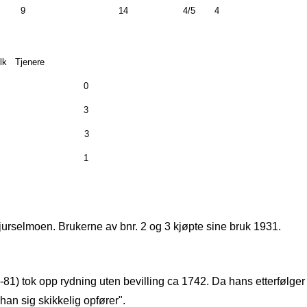
9
14
4/5
4
lk
Tjenere
0
3
3
1
Bjurselmoen. Brukerne av bnr. 2 og 3 kjøpte sine bruk 1931.
81) tok opp rydning uten bevilling ca 1742. Da hans etterfølger
an sig skikkelig opfører".