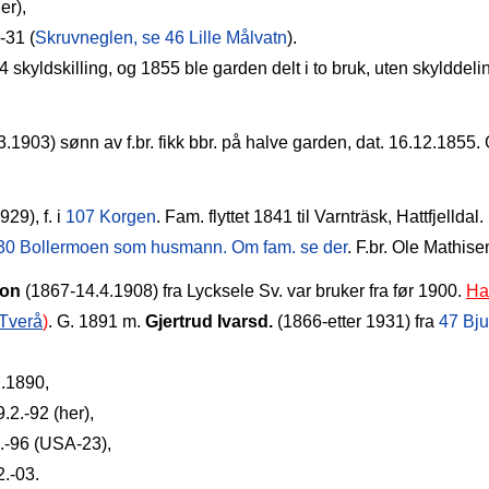
er),
‑31 (
Skruvneglen, se 46 Lille Målvatn
).
 skyldskilling, og 1855 ble garden delt i to bruk, uten skylddelin
.1903) sønn av f.br. fikk bbr. på halve garden, dat. 16.12.1855.
29), f. i
107 Korgen
. Fam. flyttet 1841 til Varnträsk, Hattfjelldal
30 Bollermoen som husmann. Om fam. se der
. F.br. Ole Mathisen
son
(1867‑14.4.1908) fra Lycksele Sv. var bruker fra før 1900.
Ha
Tverå
)
. G. 1891 m.
Gjertrud Ivarsd.
(1866‑etter 1931) fra
47 Bj
7.1890,
.2.‑92 (her),
7.‑96 (USA‑23),
2.‑03.