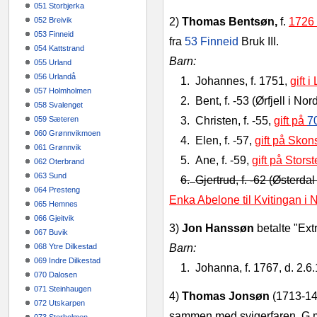
051 Storbjerka
052 Breivik
2)
Thomas Bentsøn,
f.
1726 
053 Finneid
fra
53 Finneid
Bruk III.
054 Kattstrand
Barn:
055 Urland
056 Urlandå
1.
Johannes, f. 1751,
gift 
057 Holmholmen
2.
Bent, f. -53 (Ørfjell i No
058 Svalenget
059 Sæteren
3.
Christen, f. ‑55,
gift på
7
060 Grønnvikmoen
4.
Elen, f. ‑57,
gift på Skon
061 Grønnvik
5.
Ane, f. ‑59,
gift på Stor
062 Oterbrand
063 Sund
6.
Gjertrud, f. ‑62 (Østerda
064 Presteng
Enka Abelone til Kvitingan i
065 Hemnes
066 Gjeitvik
3)
Jon Hanssøn
betalte "Ext
067 Buvik
068 Ytre Dilkestad
Barn:
069 Indre Dilkestad
1.
Johanna, f. 1767, d. 2.6
070 Dalosen
071 Steinhaugen
4)
Thomas Jonsøn
(1713‑14
072 Utskarpen
sammen med svigerfaren. G.