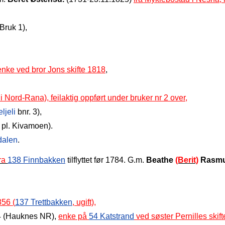
Bruk 1),
enke ved bror Jons skifte 1818
,
l i Nord-Rana), feilaktig oppført under bruker nr 2 over,
ljeli
bnr. 3),
pl. Kivamoen).
dalen
.
fra
138 Finnbakken
tilflyttet før 1784.
G.m.
Beathe
(Berit)
Rasmu
856 (
137 Trettbakken
, ugift),
84 (Hauknes NR),
enke på
54 Katstrand
ved søster Pernilles skif