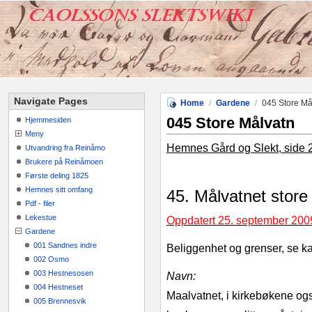
Navigate Pages
Home
/
Gardene
/
045 Store Må
045 Store Målvatn
Hjemmesiden
Meny
Hemnes Gård og Slekt, side 
Utvandring fra Reinåmo
Brukere på Reinåmoen
Første deling 1825
Hemnes sitt omfang
45. Målvatnet store
Pdf - filer
Lekestue
Oppdatert 25. september 200
Gardene
001 Sandnes indre
Beliggenhet og grenser, se ka
002 Osmo
003 Hestnesosen
Navn:
004 Hestneset
Maalvatnet, i kirkebøkene ogs
005 Brennesvik