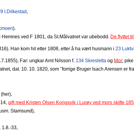
9 I.Dilkestad
,
ikmoen
).
i Hemnes ved F 1801, da St.Målvatnet var ubebodd.
De flyttet 
16). Han kom hit etter 1808, etter å ha vært husmann i
23 Luktv
.7.1855),
Far: ungkar Arnt Nilsson f.
134 Skresletta
og
Mor:
pike 
tnet, dat. 10. 10. 1820, som "forrige Bruger Isach Arensen er f
(her),
 -14,
gift med Kristen Olsen Kongsvik i Lurøy ved mors skifte 18
husm.
Stamsund),
. 1.8.‑33,