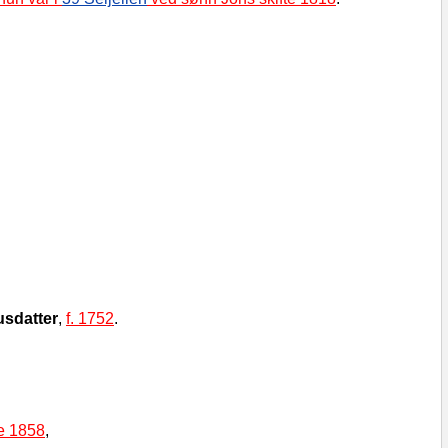
s­datter
,
f. 1752
.
te 1858
,