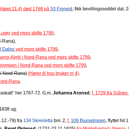
(døpt 21.4) død 1768 på
53 Finneid
, fikk bevillingsseddel dat. 
i Lurøy ved mors skifte 1799
,
rd-Rana),
0 Dalos
ved mors skifte 1799
,
seng-Almli i Nord-Rana ved mors skifte 1799
,
steinmoen i Nord-Rana ved mors skifte 1799
,
l i Nord-Rana)
(Hører til hos bruker nr
4)
.
 Nord-Rana
.
raskatt" her 1767‑72.
G.m.
Johanna Aronsd.
f. 1729 fra Sjånes
.1838 ug.
.12.‑79) fra
134 Skresletta
bnr. 2,
f.
109 Bjurselmoen
, flyttet hi
m.
Beret Østensd.
(1731‑23.11.1825)
fra Myklebostad i Nesna, 