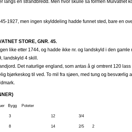
er langs en strandbredd. Men hvor skulle så formen Mulvatnet k
k 1845‑1927, men ingen skylddeling hadde funnet sted, bare en 
TNET STORE, GNR. 45.
gen like etter 1744, og hadde ikke nr. og landskyld i den gamle 
9, landskyld 4 skill.
andjord. Det naturlige england, som antas å gi omtrent 120 lass 
elig bjørkeskog til ved. To mil fra sjøen, med tung og besværli
yldmark.
NNER)
uer
Bygg
Poteter
3
12
3/4
8
14
2/5
2