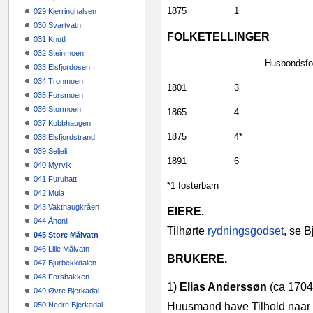
1875
1
029 Kjerringhalsen
030 Svartvatn
FOLKETELLINGER
031 Knutli
032 Steinmoen
Husbondsfo
033 Elsfjordosen
034 Tronmoen
1801
3
035 Forsmoen
036 Stormoen
1865
4
037 Kobbhaugen
1875
4*
038 Elsfjordstrand
039 Seljeli
1891
6
040 Myrvik
041 Furuhatt
*1 fosterbarn
042 Mula
043 Vakthaugkråen
EIERE.
044 Ånonli
Tilhørte
rydningsgodset
, se 
045 Store Målvatn
046 Lille Målvatn
BRUKERE.
047 Bjurbekkdalen
048 Forsbakken
1)
Elias Anderssøn
(ca 1704‑
049 Øvre Bjerkadal
050 Nedre Bjerkadal
Huusmand have Tilhold naar h