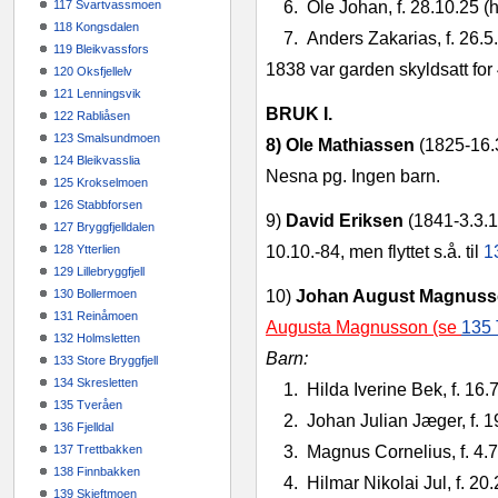
117 Svartvassmoen
6.
Ole Johan, f. 28.10.25 (h
118 Kongsdalen
7.
Anders Zakarias, f. 26.5.
119 Bleikvassfors
1838 var garden skyldsatt for 4
120 Oksfjellelv
121 Lenningsvik
BRUK I.
122 Rabliåsen
123 Smalsundmoen
8) Ole Mathiassen
(1825‑16.3
124 Bleikvasslia
Nesna pg. Ingen barn.
125 Krokselmoen
126 Stabbforsen
9)
David Eriksen
(1841‑3.3.19
127 Bryggfjelldalen
128 Ytterlien
10.10.‑84, men flyttet s.å. til
1
129 Lillebryggfjell
130 Bollermoen
10)
Johan August Magnus
131 Reinåmoen
Augusta Magnusson (se
135 
132 Holmsletten
Barn:
133 Store Bryggfjell
134 Skresletten
1.
Hilda Iverine Bek, f. 16.
135 Tveråen
2.
Johan Julian Jæger, f. 19
136 Fjelldal
137 Trettbakken
3.
Magnus Cornelius, f. 4.
138 Finnbakken
4.
Hilmar Nikolai Jul, f. 20.
139 Skjeftmoen