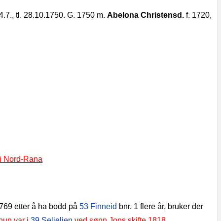
24.7., tl. 28.10.1750. G. 1750 m.
Abelona Christensd.
f. 1720,
 i Nord-Rana
t 1769 etter å ha bodd på
53 Finneid
bnr. 1 flere år, bruker der
hun var i
39 Seljelien
ved sønn Jons skifte 1818
.