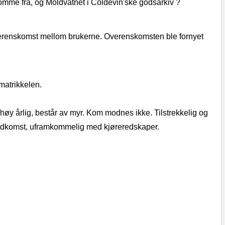
omme fra, og Moldvatnet i Coldevin'ske godsarkiv ?
overenskomst mellom brukerne. Overenskomsten ble fornyet
matrikkelen.
høy årlig, består av myr. Kom modnes ikke. Til­strekkelig og
g adkomst, uframkommelig med kjøreredskaper.